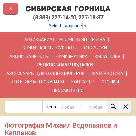
X
(8 383) 227-14-50, 227-18-37
Select Language
▼
АНТИКВАРИАТ. ПРЕДМЕТЫ ИНТЕРЬЕРА
КНИГИ. ГАЗЕТЫ. ЖУРНАЛЫ
ОТКРЫТКИ
АКЦИИ, БАНКНОТЫ
НУМИЗМАТИКА
ФИЛАТЕЛИЯ
РЕДКОСТИ И VIP ПОДАРКИ
АКСЕССУАРЫ ДЛЯ КОЛЛЕКЦИОНЕРОВ
ФАЛЕРИСТИКА
ЧТО И КАК МЫ ПОКУПАЕМ
КОНТАКТЫ
ОТЗЫВЫ
ПРОСМОТРЕНО
-
цена:
Фотография Михаил Водопьянов и
Капланов