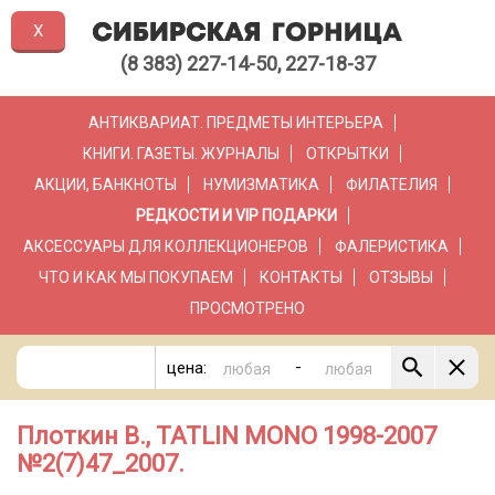
X
(8 383) 227-14-50, 227-18-37
АНТИКВАРИАТ. ПРЕДМЕТЫ ИНТЕРЬЕРА
КНИГИ. ГАЗЕТЫ. ЖУРНАЛЫ
ОТКРЫТКИ
АКЦИИ, БАНКНОТЫ
НУМИЗМАТИКА
ФИЛАТЕЛИЯ
РЕДКОСТИ И VIP ПОДАРКИ
АКСЕССУАРЫ ДЛЯ КОЛЛЕКЦИОНЕРОВ
ФАЛЕРИСТИКА
ЧТО И КАК МЫ ПОКУПАЕМ
КОНТАКТЫ
ОТЗЫВЫ
ПРОСМОТРЕНО
-
цена:
Плоткин В., TATLIN MONO 1998-2007
№2(7)47_2007.