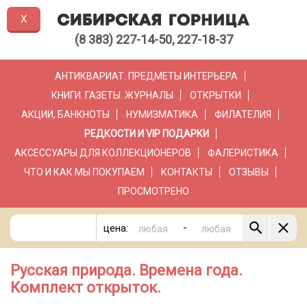
X
(8 383) 227-14-50, 227-18-37
АНТИКВАРИАТ. ПРЕДМЕТЫ ИНТЕРЬЕРА
КНИГИ. ГАЗЕТЫ. ЖУРНАЛЫ
ОТКРЫТКИ
АКЦИИ, БАНКНОТЫ
НУМИЗМАТИКА
ФИЛАТЕЛИЯ
РЕДКОСТИ И VIP ПОДАРКИ
АКСЕССУАРЫ ДЛЯ КОЛЛЕКЦИОНЕРОВ
ФАЛЕРИСТИКА
ЧТО И КАК МЫ ПОКУПАЕМ
КОНТАКТЫ
ОТЗЫВЫ
ПРОСМОТРЕНО
-
цена:
Русская природа. Времена года.
Комплект открыток.