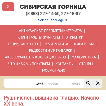
X
(8 383) 227-14-50, 227-18-37
Select Language
▼
АНТИКВАРИАТ. ПРЕДМЕТЫ ИНТЕРЬЕРА
КНИГИ. ГАЗЕТЫ. ЖУРНАЛЫ
ОТКРЫТКИ
АКЦИИ, БАНКНОТЫ
НУМИЗМАТИКА
ФИЛАТЕЛИЯ
РЕДКОСТИ И VIP ПОДАРКИ
АКСЕССУАРЫ ДЛЯ КОЛЛЕКЦИОНЕРОВ
ФАЛЕРИСТИКА
ЧТО И КАК МЫ ПОКУПАЕМ
КОНТАКТЫ
ОТЗЫВЫ
ПРОСМОТРЕНО
-
цена:
Рушник лен, вышивка гладью. Начало
ХХ века.