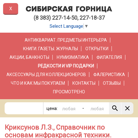
X
(8 383) 227-14-50, 227-18-37
Select Language
▼
АНТИКВАРИАТ. ПРЕДМЕТЫ ИНТЕРЬЕРА
КНИГИ. ГАЗЕТЫ. ЖУРНАЛЫ
ОТКРЫТКИ
АКЦИИ, БАНКНОТЫ
НУМИЗМАТИКА
ФИЛАТЕЛИЯ
РЕДКОСТИ И VIP ПОДАРКИ
АКСЕССУАРЫ ДЛЯ КОЛЛЕКЦИОНЕРОВ
ФАЛЕРИСТИКА
ЧТО И КАК МЫ ПОКУПАЕМ
КОНТАКТЫ
ОТЗЫВЫ
ПРОСМОТРЕНО
-
цена:
Криксунов Л.З., Справочник по
основам инфракрасной техники.