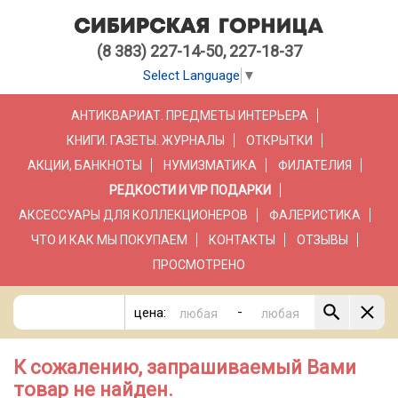
(8 383) 227-14-50, 227-18-37
Select Language
▼
АНТИКВАРИАТ. ПРЕДМЕТЫ ИНТЕРЬЕРА
КНИГИ. ГАЗЕТЫ. ЖУРНАЛЫ
ОТКРЫТКИ
АКЦИИ, БАНКНОТЫ
НУМИЗМАТИКА
ФИЛАТЕЛИЯ
РЕДКОСТИ И VIP ПОДАРКИ
АКСЕССУАРЫ ДЛЯ КОЛЛЕКЦИОНЕРОВ
ФАЛЕРИСТИКА
ЧТО И КАК МЫ ПОКУПАЕМ
КОНТАКТЫ
ОТЗЫВЫ
ПРОСМОТРЕНО
-
цена:
К сожалению, запрашиваемый Вами
товар не найден.