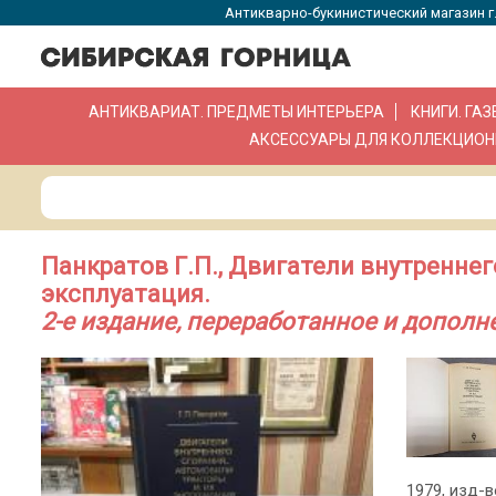
Антикварно-букинистический магазин г.
АНТИКВАРИАТ. ПРЕДМЕТЫ ИНТЕРЬЕРА
КНИГИ. ГА
АКСЕССУАРЫ ДЛЯ КОЛЛЕКЦИОН
Панкратов Г.П., Двигатели внутреннег
эксплуатация.
2-е издание, переработанное и дополн
1979, изд-во