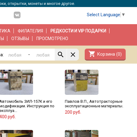
рки, открытки, монеты и многое другое.
Select Language
▼
ТИКА
ФИЛАТЕЛИЯ
РЕДКОСТИ И VIP ПОДАРКИ
ТЫ
ОТЗЫВЫ
ПРОСМОТРЕНО
shopping_cart
Корзина (
0
)
-
а:
Автомобиль ЗИЛ-157К и его
Павлов В.П., Автотракторные
модификации. Инструкция по
эксплуатационные материалы.
эксплуа...
200 руб.
400 руб.