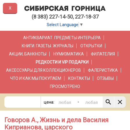
X
(8 383) 227-14-50, 227-18-37
Select Language
▼
АНТИКВАРИАТ. ПРЕДМЕТЫ ИНТЕРЬЕРА
КНИГИ. ГАЗЕТЫ. ЖУРНАЛЫ
ОТКРЫТКИ
АКЦИИ, БАНКНОТЫ
НУМИЗМАТИКА
ФИЛАТЕЛИЯ
РЕДКОСТИ И VIP ПОДАРКИ
АКСЕССУАРЫ ДЛЯ КОЛЛЕКЦИОНЕРОВ
ФАЛЕРИСТИКА
ЧТО И КАК МЫ ПОКУПАЕМ
КОНТАКТЫ
ОТЗЫВЫ
ПРОСМОТРЕНО
-
цена:
Говоров А., Жизнь и дела Василия
Киприанова, царского