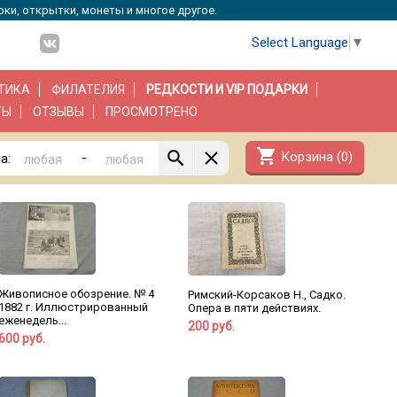
рки, открытки, монеты и многое другое.
Select Language
▼
ТИКА
ФИЛАТЕЛИЯ
РЕДКОСТИ И VIP ПОДАРКИ
ТЫ
ОТЗЫВЫ
ПРОСМОТРЕНО
shopping_cart
Корзина (
0
)
-
а:
Живописное обозрение. № 4
Римский-Корсаков Н., Садко.
1882 г. Иллюстрированный
Опера в пяти действиях.
еженедель...
200 руб.
600 руб.