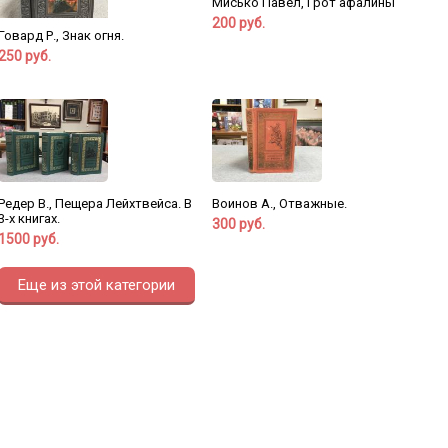
Мисько Павел, Грот афалины
200 руб.
Говард Р., Знак огня.
250 руб.
Редер В., Пещера Лейхтвейса. В
Воинов А., Отважные.
3-х книгах.
300 руб.
1500 руб.
Еще из этой категории