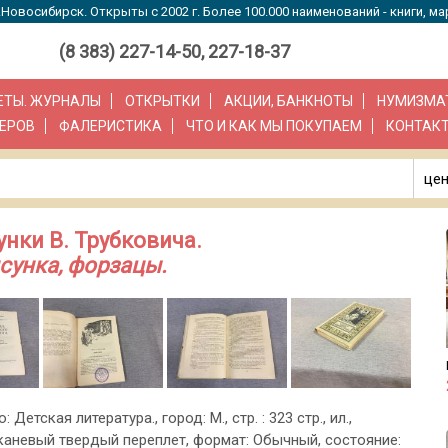
Новосибирск. Открыты с 2002 г. Более 100.000 наименований - книги, ма
(8 383) 227-14-50, 227-18-37
ЗЕТЫ. ЖУРНАЛЫ
ОТКРЫТКИ
АКЦИИ, БАНКНОТЫ
НУМИЗМА
ЕРОВ
ФАЛЕРИСТИКА
ЧТО И КАК МЫ ПОКУПАЕМ
КОНТАК
цен
унки В. Трубковича.
исунка, форзацы.
: Детская литература., город: M., стр. : 323 стр., ил.,
каневый твердый переплет, формат: Обычный, состояние: