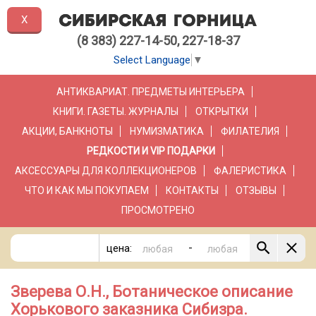
X
(8 383) 227-14-50, 227-18-37
Select Language
▼
АНТИКВАРИАТ. ПРЕДМЕТЫ ИНТЕРЬЕРА
КНИГИ. ГАЗЕТЫ. ЖУРНАЛЫ
ОТКРЫТКИ
АКЦИИ, БАНКНОТЫ
НУМИЗМАТИКА
ФИЛАТЕЛИЯ
РЕДКОСТИ И VIP ПОДАРКИ
АКСЕССУАРЫ ДЛЯ КОЛЛЕКЦИОНЕРОВ
ФАЛЕРИСТИКА
ЧТО И КАК МЫ ПОКУПАЕМ
КОНТАКТЫ
ОТЗЫВЫ
ПРОСМОТРЕНО
-
цена:
Зверева О.Н., Ботаническое описание
Хорькового заказника Сибизра.