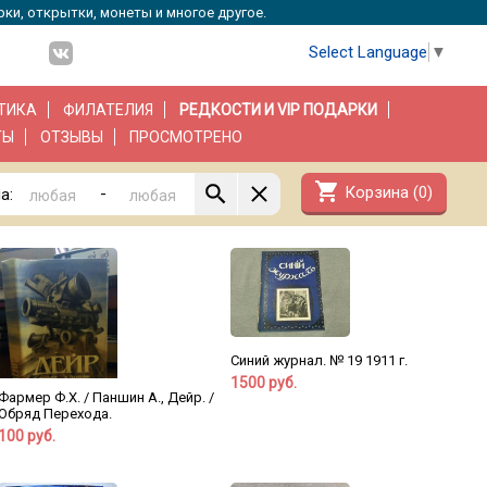
рки, открытки, монеты и многое другое.
Select Language
▼
ТИКА
ФИЛАТЕЛИЯ
РЕДКОСТИ И VIP ПОДАРКИ
ТЫ
ОТЗЫВЫ
ПРОСМОТРЕНО
shopping_cart
Корзина (
0
)
-
а:
Синий журнал. № 19 1911 г.
1500 руб.
Фармер Ф.Х. / Паншин А., Дейр. /
Обряд Перехода.
100 руб.