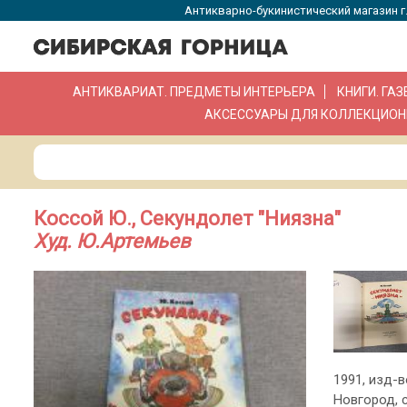
Антикварно-букинистический магазин г.
АНТИКВАРИАТ. ПРЕДМЕТЫ ИНТЕРЬЕРА
КНИГИ. ГА
АКСЕССУАРЫ ДЛЯ КОЛЛЕКЦИОН
Коссой Ю., Секундолет "Ниязна"
Худ. Ю.Артемьев
1991, изд-
Новгород, с