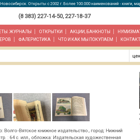
Новосибирск. Открыты с 2002 г. Более 100.000 наименований - книги, ма
(8 383) 227-14-50, 227-18-37
ЗЕТЫ. ЖУРНАЛЫ
ОТКРЫТКИ
АКЦИИ, БАНКНОТЫ
НУМИЗМА
ЕРОВ
ФАЛЕРИСТИКА
ЧТО И КАК МЫ ПОКУПАЕМ
КОНТАК
цен
во: Волго-Вятское книжное издательство., город: Нижний
тр. : 64 с. илл., обложка: Издательская художественная