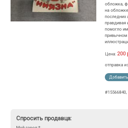
обложка, ф
на обложке
последних 
правдивая 
помогло им
привычном 
иллюстраци
200 
Цена:
отправка и
Добавить
#15566840,
Спросить продавца:
Мой город:*: