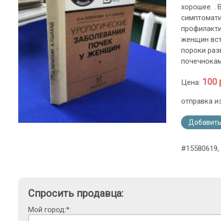
хорошее. .
симптомати
профилакти
женщин вст
пороки раз
почечнокам
100 
Цена:
отправка и
Добавить
#15580619,
Спросить продавца:
Мой город:*: