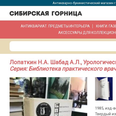
Антикварно-букинистический магазин г.
АНТИКВАРИАТ. ПРЕДМЕТЫ ИНТЕРЬЕРА
КНИГИ. ГА
АКСЕССУАРЫ ДЛЯ КОЛЛЕКЦИОН
Лопаткин Н.А. Шабад А.Л., Урологичес
Серия: Библиотека практического врач
1985, изд-во
Твердый из