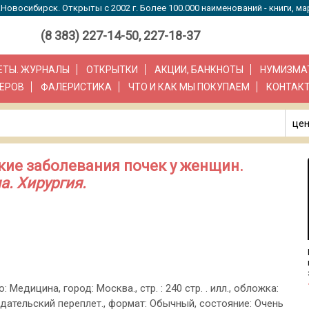
Новосибирск. Открыты с 2002 г. Более 100.000 наименований - книги, ма
(8 383) 227-14-50, 227-18-37
ЗЕТЫ. ЖУРНАЛЫ
ОТКРЫТКИ
АКЦИИ, БАНКНОТЫ
НУМИЗМА
ЕРОВ
ФАЛЕРИСТИКА
ЧТО И КАК МЫ ПОКУПАЕМ
КОНТАК
цен
кие заболевания почек у женщин.
а. Хирургия.
: Медицина, город: Москва., стр. : 240 стр. . илл., обложка:
дательский переплет., формат: Обычный, состояние: Очень