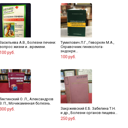
Васильева А.В., Болезни печени:
Тумилович Л.Г., Геворкян М.А.,
вопрос жизни и…времени.
Справочник гинеколога-
эндокри...
100 руб.
100 руб.
Тиктинский О. Л., Александров
В. П., Мочекаменная болезнь.
Закржевский Е.Б. Забелина Т.Н.
300 руб.
и др., Болезни органов пищева...
250 руб.