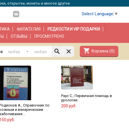
рки, открытки, монеты и многое другое.
Select Language
▼
ТИКА
ФИЛАТЕЛИЯ
РЕДКОСТИ И VIP ПОДАРКИ
ТЫ
ОТЗЫВЫ
ПРОСМОТРЕНО
shopping_cart
Корзина (
0
)
-
а:
Раус С., Первичная помощь в
урологии.
Родионов А., Справочник по
200 руб.
кожным и венерическим
заболевания...
150 руб.