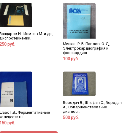
Вапцаров И., Иомтов М. и др.,
Диспротеинемии.
Минкин Р. Б. Павлов Ю. Д.,
250 руб.
Электрокардиография и
фонокардиог...
100 руб.
Бородач В., Штофин С., Бородач
А., Совершенствование
диагнос...
Шаак Т.В., Ферментативные
холецеститы.
500 руб.
150 руб.