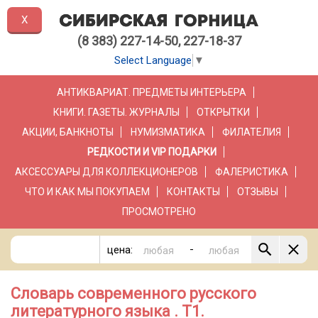
X
(8 383) 227-14-50, 227-18-37
Select Language
▼
АНТИКВАРИАТ. ПРЕДМЕТЫ ИНТЕРЬЕРА
КНИГИ. ГАЗЕТЫ. ЖУРНАЛЫ
ОТКРЫТКИ
АКЦИИ, БАНКНОТЫ
НУМИЗМАТИКА
ФИЛАТЕЛИЯ
РЕДКОСТИ И VIP ПОДАРКИ
АКСЕССУАРЫ ДЛЯ КОЛЛЕКЦИОНЕРОВ
ФАЛЕРИСТИКА
ЧТО И КАК МЫ ПОКУПАЕМ
КОНТАКТЫ
ОТЗЫВЫ
ПРОСМОТРЕНО
-
цена:
Словарь современного русского
литературного языка . Т1.