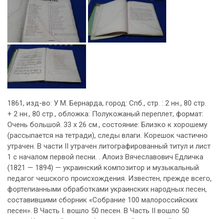
1861, изд-во: У М. Бернарда, город: Спб., стр. : 2 нн., 80 стр.
+ 2 нн., 80 стр., обложка: Полукожаный переплет, формат:
Очень большой. 33 х 26 см., состояние: Близко к хорошему
(рассыпается на тетради), следы влаги. Корешок частично
утрачен. В части II утрачен литографированный титул и лист
1 с началом первой песни. . Алоиз Вячеславович Едличка
(1821 — 1894) — украинский композитор и музыкальный
педагог чешского происхождения. Известен, прежде всего,
фортепианными обработками украинских народных песен,
составившими сборник «Собрание 100 малороссийских
песен». В Часть I. вошло 50 песен. В Часть II вошло 50