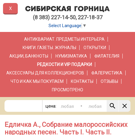
X
(8 383) 227-14-50, 227-18-37
Select Language
▼
АНТИКВАРИАТ. ПРЕДМЕТЫ ИНТЕРЬЕРА
КНИГИ. ГАЗЕТЫ. ЖУРНАЛЫ
ОТКРЫТКИ
АКЦИИ, БАНКНОТЫ
НУМИЗМАТИКА
ФИЛАТЕЛИЯ
РЕДКОСТИ И VIP ПОДАРКИ
АКСЕССУАРЫ ДЛЯ КОЛЛЕКЦИОНЕРОВ
ФАЛЕРИСТИКА
ЧТО И КАК МЫ ПОКУПАЕМ
КОНТАКТЫ
ОТЗЫВЫ
ПРОСМОТРЕНО
-
цена:
Едличка А., Собрание малороссийских
народных песен. Часть I. Часть II.