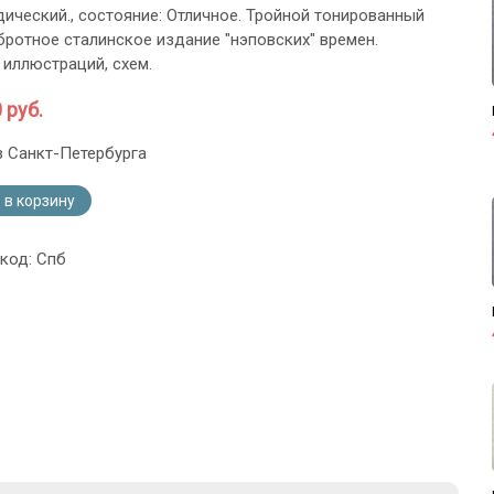
ический., состояние: Отличное. Тройной тонированный
обротное сталинское издание "нэповских" времен.
иллюстраций, схем.
 руб.
з Санкт-Петербурга
 в корзину
 код: Спб