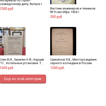
Материалы по горно-
разведочному делу. Выпуск I.
Вестник инженеров и техников.
1500 руб.
№ 9 сентябрь 1934 г.
350 руб.
Елин В.И., Занегин Н.Ф., Карцев
Самойлов Я.В., Месторождения
П.Г., Котельные установки. Т...
серного колчедана в России.
1500 руб.
1500 руб.
Еще из этой категории