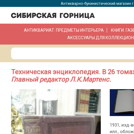
Антикварно-букинистический магазин г.
АНТИКВАРИАТ. ПРЕДМЕТЫ ИНТЕРЬЕРА
КНИГИ. ГА
АКСЕССУАРЫ ДЛЯ КОЛЛЕКЦИОН
Техническая энциклопедия. В 26 томах
Главный редактор Л.К.Мартенс.
1931, изд-в
илл., облож