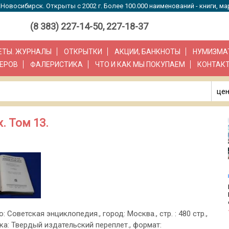
Новосибирск. Открыты с 2002 г. Более 100.000 наименований - книги, ма
(8 383) 227-14-50, 227-18-37
ЗЕТЫ. ЖУРНАЛЫ
ОТКРЫТКИ
АКЦИИ, БАНКНОТЫ
НУМИЗМА
ЕРОВ
ФАЛЕРИСТИКА
ЧТО И КАК МЫ ПОКУПАЕМ
КОНТАК
цен
. Том 13.
о: Советская энциклопедия., город: Москва., стр. : 480 стр.,
ка: Твердый издательский переплет., формат: