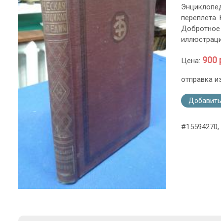
Энциклопед
переплета.
Добротное 
иллюстраци
900 
Цена:
отправка и
Добавить
#15594270,