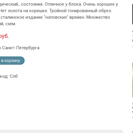
ический., состояние: Отличное у блока. Очень хорошее у
 Нет золота на корешке. Тройной тонированный обрез. .
сталинское издание "нэповских" времен. Множество
й, схем.
руб.
з Санкт-Петербурга
 в корзину
 код: Спб