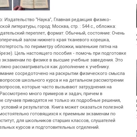
во: Издательство "Наука", Главная редакция физико-
кой литературы, город: Москва, стр. : 544 с., обложка:
дательский переплет, формат: Обычный, состояние: Очень
оперечный залом нижнего края тканевого корешка,
потертость по периметру обложки, маленькие пятна на
резе). Цель настоящего пособия - помочь при подготовке
 экзаменам по физике в высшие учебные заведения. Это
лжно рассматриваться как дополнение к учебнику.
имание сосредоточено на раскрытии физического смысла
вопросов школьного курса и на детальном рассмотрении
вопросов, которые часто вызывают затруднения на
 Рассмотрено много примеров и задач, причем в
е случаев приводятся не только их подробные решения,
з условий и результатов. Книга может оказаться полезной
амостоятельно готовящихся к приемным экзаменам по
нститут, для школьников старших классов, слушателей
ельных курсов и подготовительных отделений.