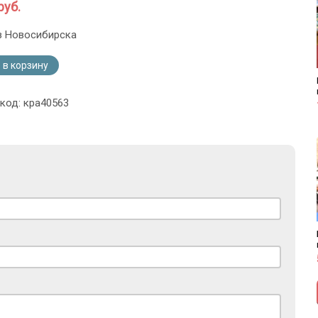
руб.
з Новосибирска
 в корзину
 код: кра40563