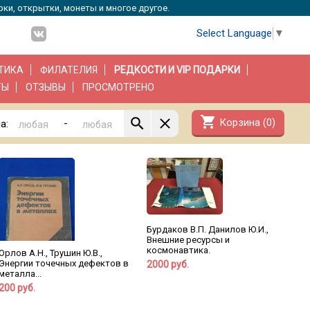
рки, открытки, монеты и многое другое.
Select Language
▼
ТИКА
ФИЛАТЕЛИЯ
РЕДКОСТИ И VIP ПОДАРКИ
ТЫ
ОТЗЫВЫ
ПРОСМОТРЕНО
shopping_cart
Корзина (
0
)
-
а:
Бурдаков В.П. Данилов Ю.И.,
Внешние ресурсы и
космонавтика.
Орлов А.Н., Трушин Ю.В.,
Энергии точечных дефектов в
2000 руб.
металла...
200 руб.