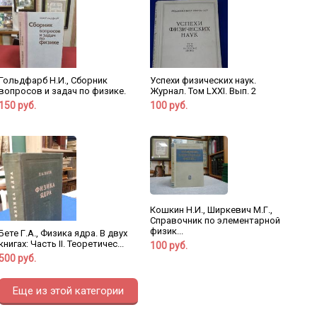
Гольдфарб Н.И., Сборник
Успехи физических наук.
вопросов и задач по физике.
Журнал. Том LXXI. Вып. 2
150 руб.
100 руб.
Кошкин Н.И., Ширкевич М.Г.,
Справочник по элементарной
физик...
Бете Г.А., Физика ядра. В двух
книгах: Часть II. Теоретичес...
100 руб.
500 руб.
Еще из этой категории