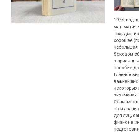
1974, изд-
математичес
Твердый из
хорошее (п
небольшая 
боковом об
к приемным
пособие до
Главное вн
важнейших 
некоторых 
экзаменах.
большинств
но и анали
для лиц, с
физике в и
подготовит