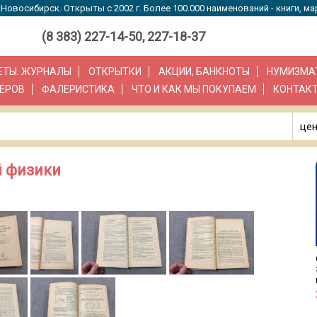
Новосибирск. Открыты с 2002 г. Более 100.000 наименований - книги, ма
(8 383) 227-14-50, 227-18-37
ЗЕТЫ. ЖУРНАЛЫ
ОТКРЫТКИ
АКЦИИ, БАНКНОТЫ
НУМИЗМА
ЕРОВ
ФАЛЕРИСТИКА
ЧТО И КАК МЫ ПОКУПАЕМ
КОНТАК
цен
й физики