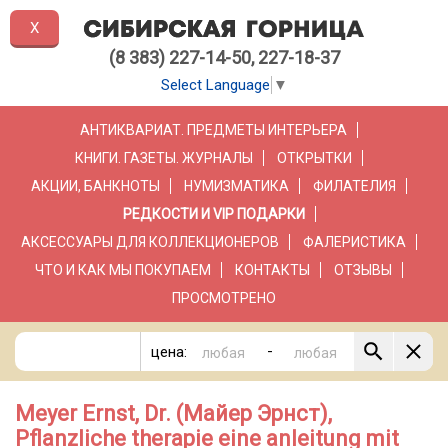
X
(8 383) 227-14-50, 227-18-37
Select Language
▼
АНТИКВАРИАТ. ПРЕДМЕТЫ ИНТЕРЬЕРА
КНИГИ. ГАЗЕТЫ. ЖУРНАЛЫ
ОТКРЫТКИ
АКЦИИ, БАНКНОТЫ
НУМИЗМАТИКА
ФИЛАТЕЛИЯ
РЕДКОСТИ И VIP ПОДАРКИ
АКСЕССУАРЫ ДЛЯ КОЛЛЕКЦИОНЕРОВ
ФАЛЕРИСТИКА
ЧТО И КАК МЫ ПОКУПАЕМ
КОНТАКТЫ
ОТЗЫВЫ
ПРОСМОТРЕНО
-
цена:
Meyer Ernst, Dr. (Майер Эрнст),
Pflanzliche therapie eine anleitung mit