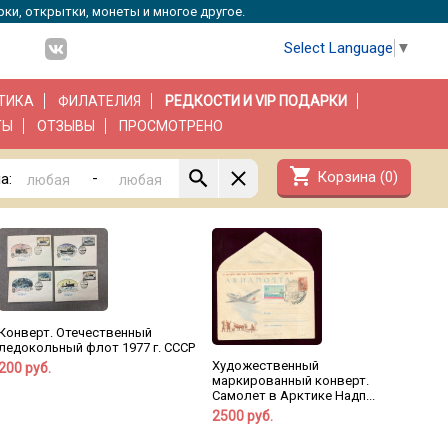
рки, открытки, монеты и многое другое.
Select Language
▼
ТИКА
ФИЛАТЕЛИЯ
РЕДКОСТИ И VIP ПОДАРКИ
ТЫ
ОТЗЫВЫ
ПРОСМОТРЕНО
shopping_cart
Корзина (
0
)
-
а:
Конверт. Отечественный
ледокольный флот 1977 г. СССР
Художественный
200 руб.
маркированный конверт.
Самолет в Арктике Надп...
2500 руб.