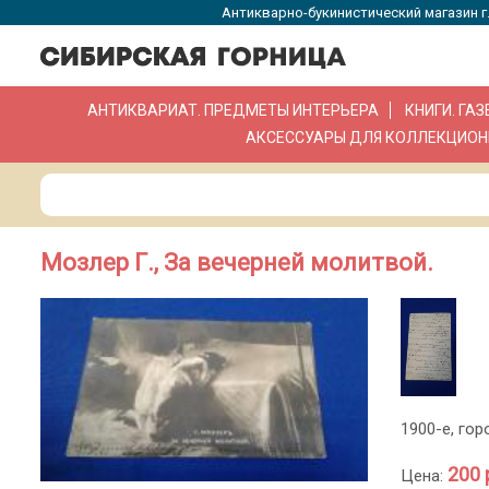
Антикварно-букинистический магазин г.
АНТИКВАРИАТ. ПРЕДМЕТЫ ИНТЕРЬЕРА
КНИГИ. ГА
АКСЕССУАРЫ ДЛЯ КОЛЛЕКЦИОН
Мозлер Г., За вечерней молитвой.
1900-е, гор
200 
Цена: