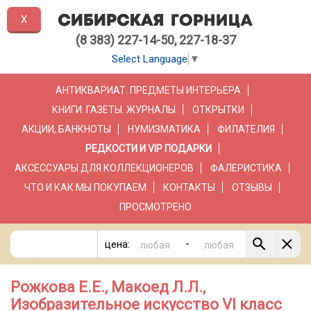
X
(8 383) 227-14-50, 227-18-37
Select Language
▼
АНТИКВАРИАТ. ПРЕДМЕТЫ ИНТЕРЬЕРА
КНИГИ. ГАЗЕТЫ. ЖУРНАЛЫ
ОТКРЫТКИ
АКЦИИ, БАНКНОТЫ
НУМИЗМАТИКА
ФИЛАТЕЛИЯ
РЕДКОСТИ И VIP ПОДАРКИ
АКСЕССУАРЫ ДЛЯ КОЛЛЕКЦИОНЕРОВ
ФАЛЕРИСТИКА
ЧТО И КАК МЫ ПОКУПАЕМ
КОНТАКТЫ
ОТЗЫВЫ
ПРОСМОТРЕНО
-
цена:
Рожкова Е.Е., Макоед Л.Л.,
Изобразительное искусство VI класс