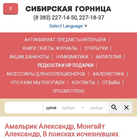
X
(8 383) 227-14-50, 227-18-37
Select Language
▼
АНТИКВАРИАТ. ПРЕДМЕТЫ ИНТЕРЬЕРА
КНИГИ. ГАЗЕТЫ. ЖУРНАЛЫ
ОТКРЫТКИ
АКЦИИ, БАНКНОТЫ
НУМИЗМАТИКА
ФИЛАТЕЛИЯ
РЕДКОСТИ И VIP ПОДАРКИ
АКСЕССУАРЫ ДЛЯ КОЛЛЕКЦИОНЕРОВ
ФАЛЕРИСТИКА
ЧТО И КАК МЫ ПОКУПАЕМ
КОНТАКТЫ
ОТЗЫВЫ
ПРОСМОТРЕНО
-
цена:
Амальрик Александр, Монгайт
Александр, В поисках исчезнувших