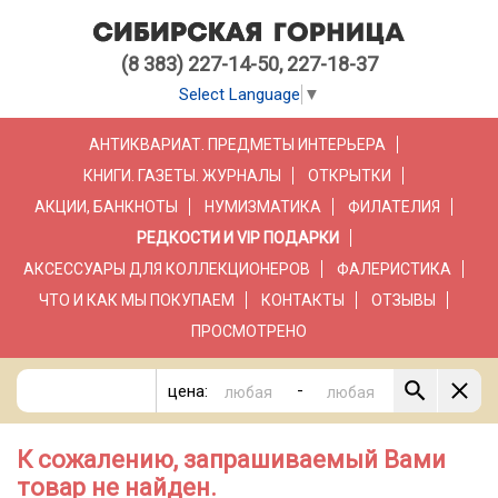
(8 383) 227-14-50, 227-18-37
Select Language
▼
АНТИКВАРИАТ. ПРЕДМЕТЫ ИНТЕРЬЕРА
КНИГИ. ГАЗЕТЫ. ЖУРНАЛЫ
ОТКРЫТКИ
АКЦИИ, БАНКНОТЫ
НУМИЗМАТИКА
ФИЛАТЕЛИЯ
РЕДКОСТИ И VIP ПОДАРКИ
АКСЕССУАРЫ ДЛЯ КОЛЛЕКЦИОНЕРОВ
ФАЛЕРИСТИКА
ЧТО И КАК МЫ ПОКУПАЕМ
КОНТАКТЫ
ОТЗЫВЫ
ПРОСМОТРЕНО
-
цена:
К сожалению, запрашиваемый Вами
товар не найден.