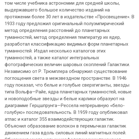
том числе учебника астрономии для средней школы,
выдержавшего большое количество изданий на
протяжении более 30 лет в издательстве «Просвещение». В
1933 году предложил оригинальный полуэмпирический
метод определения расстояний до планетарных
туманностей, метод определения температур их ядер,
разработал классификацию видимых форм планетарных
туманностей. Издал несколько каталогов этих
туманностей, а также каталог интегральных
фотографических величин шаровых скоплений Галактики.
Независимо от Р. Трюмплера обнаружил существование
поглощения света в межзвездном пространстве. В 1946
году показал, что белые и голубые сверхгиганты, звезды
типа Вольфа—Райе, ядра планетарных туманностей, новые
и новоподобные звезды и белые карлики образуют на
диаграмме Герцшпрунга—Рессела непрерывную «бело-
голубую» последовательность. В 1959 году опубликовал
атлас и каталог 355 взаимодействующих галактик.
Объяснил образование волокон в перемычках галактик
движением газа вдоль силовых линий магнитных полей.