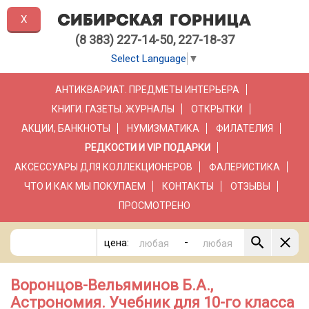
X
(8 383) 227-14-50, 227-18-37
Select Language
▼
АНТИКВАРИАТ. ПРЕДМЕТЫ ИНТЕРЬЕРА
КНИГИ. ГАЗЕТЫ. ЖУРНАЛЫ
ОТКРЫТКИ
АКЦИИ, БАНКНОТЫ
НУМИЗМАТИКА
ФИЛАТЕЛИЯ
РЕДКОСТИ И VIP ПОДАРКИ
АКСЕССУАРЫ ДЛЯ КОЛЛЕКЦИОНЕРОВ
ФАЛЕРИСТИКА
ЧТО И КАК МЫ ПОКУПАЕМ
КОНТАКТЫ
ОТЗЫВЫ
ПРОСМОТРЕНО
-
цена:
Воронцов-Вельяминов Б.А.,
Астрономия. Учебник для 10-го класса