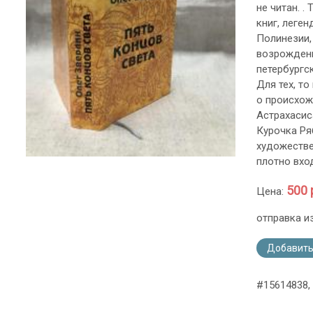
не читан. .
книг, леге
Полинезии,
возрождени
петербургс
Для тех, т
о происхож
Астрахасис
Курочка Ря
художестве
плотно вход
500 
Цена:
отправка и
Добавить
#15614838, 