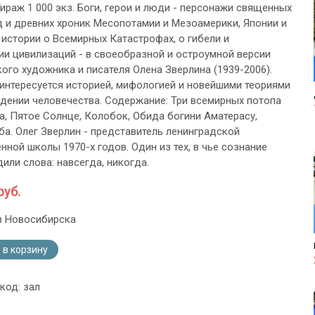
 Тираж 1 000 экз. Боги, герои и люди - персонажи священных
нд и древних хроник Месопотамии и Мезоамерики, Японии и
 истории о Всемирных Катастрофах, о гибели и
и цивилизаций - в своеобразной и остроумной версии
кого художника и писателя Олена Зверлина (1939-2006).
о интересуется историей, мифологией и новейшими теориями
дении человечества. Содержание: Три всемирных потопа
а, Пятое Солнце, Колобок, Обида богини Аматерасу,
ба. Олег Зверлин - представитель ленинградской
нной школы 1970-х годов. Один из тех, в чье сознание
или слова: навсегда, никогда.
руб.
з Новосибирска
 в корзину
код: зал