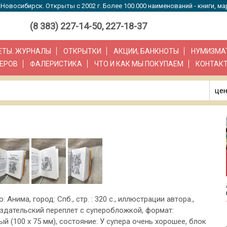
Новосибирск. Открыты с 2002 г. Более 100.000 наименований - книги, ма
(8 383) 227-14-50, 227-18-37
ЗЕТЫ. ЖУРНАЛЫ
ОТКРЫТКИ
АКЦИИ, БАНКНОТЫ
НУМИЗМА
ЕРОВ
ФАЛЕРИСТИКА
ЧТО И КАК МЫ ПОКУПАЕМ
КОНТАК
цен
: Анима, город: Спб., стр. : 320 с., иллюстрации автора.,
здательский переплет с суперобложкой, формат:
й (100 х 75 мм), состояние: У супера очень хорошее, блок