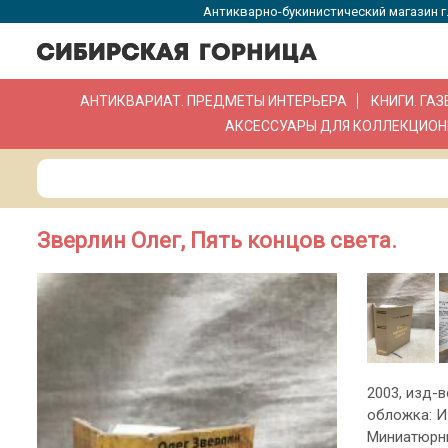
Антикварно-букинистический магазин г.
АНТИКВАРИАТ. ПРЕДМЕТЫ ИНТЕРЬЕРА
КНИГИ. ГА
АКСЕССУАРЫ ДЛЯ КОЛЛЕКЦИОН
Зверлин Олег, Пять концов света.
2003, изд-во
обложка: И
Миниатюрны