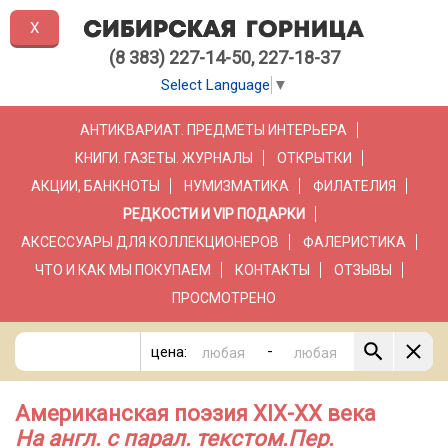
X
(8 383) 227-14-50, 227-18-37
Select Language
▼
АНТИКВАРИАТ. ПРЕДМЕТЫ ИНТЕРЬЕРА
КНИГИ. ГАЗЕТЫ. ЖУРНАЛЫ
ОТКРЫТКИ
АКЦИИ, БАНКНОТЫ
НУМИЗМАТИКА
ФИЛАТЕЛИЯ
РЕДКОСТИ И VIP ПОДАРКИ
АКСЕССУАРЫ ДЛЯ КОЛЛЕКЦИОНЕРОВ
ФАЛЕРИСТИКА
ЧТО И КАК МЫ ПОКУПАЕМ
КОНТАКТЫ
ОТЗЫВЫ
ПРОСМОТРЕНО
-
цена:
Aмериканская поэзия XIX-XX века
На англ. с парал. текстом.Пер.