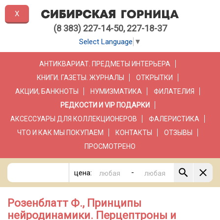
X
(8 383) 227-14-50, 227-18-37
Select Language
▼
АНТИКВАРИАТ. ПРЕДМЕТЫ ИНТЕРЬЕРА
КНИГИ. ГАЗЕТЫ. ЖУРНАЛЫ
ОТКРЫТКИ
АКЦИИ, БАНКНОТЫ
НУМИЗМАТИКА
ФИЛАТЕЛИЯ
РЕДКОСТИ И VIP ПОДАРКИ
АКСЕССУАРЫ ДЛЯ КОЛЛЕКЦИОНЕРОВ
ФАЛЕРИСТИКА
ЧТО И КАК МЫ ПОКУПАЕМ
КОНТАКТЫ
ОТЗЫВЫ
ПРОСМОТРЕНО
-
цена:
Розенблатт Ф., Принципы
нейродинамики. Перцептроны и