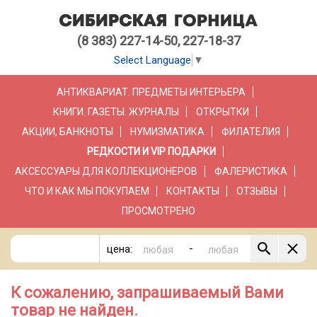
(8 383) 227-14-50, 227-18-37
Select Language
▼
АНТИКВАРИАТ. ПРЕДМЕТЫ ИНТЕРЬЕРА
КНИГИ. ГАЗЕТЫ. ЖУРНАЛЫ
ОТКРЫТКИ
АКЦИИ, БАНКНОТЫ
НУМИЗМАТИКА
ФИЛАТЕЛИЯ
РЕДКОСТИ И VIP ПОДАРКИ
АКСЕССУАРЫ ДЛЯ КОЛЛЕКЦИОНЕРОВ
ФАЛЕРИСТИКА
ЧТО И КАК МЫ ПОКУПАЕМ
КОНТАКТЫ
ОТЗЫВЫ
ПРОСМОТРЕНО
-
цена:
К сожалению, запрашиваемый Вами
товар не найден.