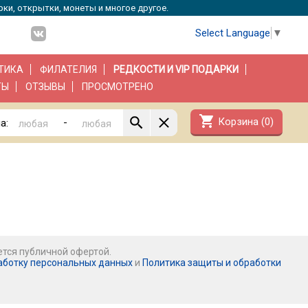
рки, открытки, монеты и многое другое.
Select Language
▼
ТИКА
ФИЛАТЕЛИЯ
РЕДКОСТИ И VIP ПОДАРКИ
ТЫ
ОТЗЫВЫ
ПРОСМОТРЕНО
shopping_cart
Корзина (
0
)
-
а:
ется публичной офертой.
аботку персональных данных
и
Политика защиты и обработки