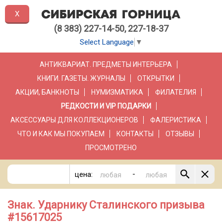
X
(8 383) 227-14-50, 227-18-37
Select Language
▼
АНТИКВАРИАТ. ПРЕДМЕТЫ ИНТЕРЬЕРА
КНИГИ. ГАЗЕТЫ. ЖУРНАЛЫ
ОТКРЫТКИ
АКЦИИ, БАНКНОТЫ
НУМИЗМАТИКА
ФИЛАТЕЛИЯ
РЕДКОСТИ И VIP ПОДАРКИ
АКСЕССУАРЫ ДЛЯ КОЛЛЕКЦИОНЕРОВ
ФАЛЕРИСТИКА
ЧТО И КАК МЫ ПОКУПАЕМ
КОНТАКТЫ
ОТЗЫВЫ
ПРОСМОТРЕНО
-
цена:
Знак. Ударнику Сталинского призыва
#15617025