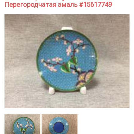
Перегородчатая эмаль #15617749