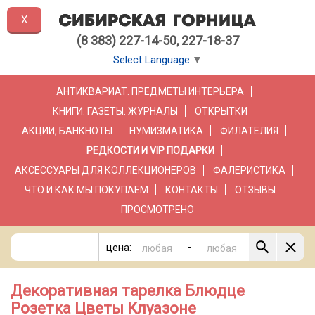
X
(8 383) 227-14-50, 227-18-37
Select Language
▼
АНТИКВАРИАТ. ПРЕДМЕТЫ ИНТЕРЬЕРА
КНИГИ. ГАЗЕТЫ. ЖУРНАЛЫ
ОТКРЫТКИ
АКЦИИ, БАНКНОТЫ
НУМИЗМАТИКА
ФИЛАТЕЛИЯ
РЕДКОСТИ И VIP ПОДАРКИ
АКСЕССУАРЫ ДЛЯ КОЛЛЕКЦИОНЕРОВ
ФАЛЕРИСТИКА
ЧТО И КАК МЫ ПОКУПАЕМ
КОНТАКТЫ
ОТЗЫВЫ
ПРОСМОТРЕНО
-
цена:
Декоративная тарелка Блюдце
Розетка Цветы Клуазоне