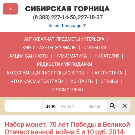
X
(8 383) 227-14-50, 227-18-37
Select Language
▼
АНТИКВАРИАТ. ПРЕДМЕТЫ ИНТЕРЬЕРА
КНИГИ. ГАЗЕТЫ. ЖУРНАЛЫ
ОТКРЫТКИ
АКЦИИ, БАНКНОТЫ
НУМИЗМАТИКА
ФИЛАТЕЛИЯ
РЕДКОСТИ И VIP ПОДАРКИ
АКСЕССУАРЫ ДЛЯ КОЛЛЕКЦИОНЕРОВ
ФАЛЕРИСТИКА
ЧТО И КАК МЫ ПОКУПАЕМ
КОНТАКТЫ
ОТЗЫВЫ
ПРОСМОТРЕНО
-
цена:
Набор монет. 70 лет Победы в Великой
Отечественной войне 5 и 10 руб. 2014-