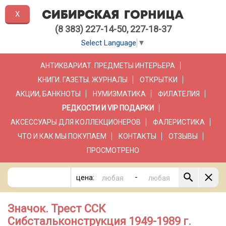
X
(8 383) 227-14-50, 227-18-37
Select Language
▼
АНТИКВАРИАТ. ПРЕДМЕТЫ ИНТЕРЬЕРА
КНИГИ. ГАЗЕТЫ. ЖУРНАЛЫ
ОТКРЫТКИ
АКЦИИ, БАНКНОТЫ
НУМИЗМАТИКА
ФИЛАТЕЛИЯ
РЕДКОСТИ И VIP ПОДАРКИ
АКСЕССУАРЫ ДЛЯ КОЛЛЕКЦИОНЕРОВ
ФАЛЕРИСТИКА
ЧТО И КАК МЫ ПОКУПАЕМ
КОНТАКТЫ
ОТЗЫВЫ
ПРОСМОТРЕНО
-
цена:
Значок. Трест ССК
Сибстальконструкция 1949-1989 г.