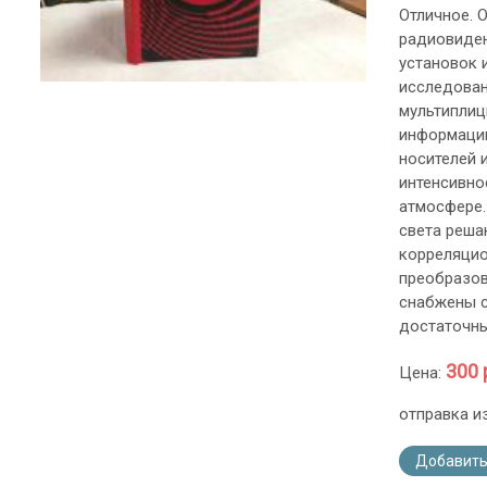
Отличное. 
радиовиден
установок 
исследован
мультиплиц
информации
носителей 
интенсивно
атмосфере.
света реша
корреляцио
преобразов
снабжены с
достаточны
300 
Цена:
отправка и
Добавить