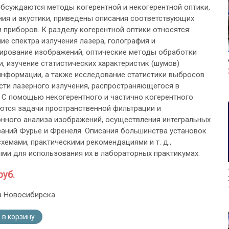
Обсуждаются методы когерентной и некогерентной оптики,
ия и акустики, приведены описания соответствующих
и приборов. К разделу когерентной оптики относятся:
ие спектра излучения лазера, голография и
ирование изображений, оптические методы обработки
, изучение статистических характеристик (шумов)
информации, а также исследование статистики выбросов
сти лазерного излучения, распространяющегося в
 С помощью некогерентного и частично когерентного
ются задачи пространственной фильтрации и
нного анализа изображений, осуществления интегральных
аний Фурье и Френеля. Описания большинства установок
хемами, практическими рекомендациями и т. д.,
ми для использования их в лабораторных практикумах.
руб.
з Новосибирска
 в корзину