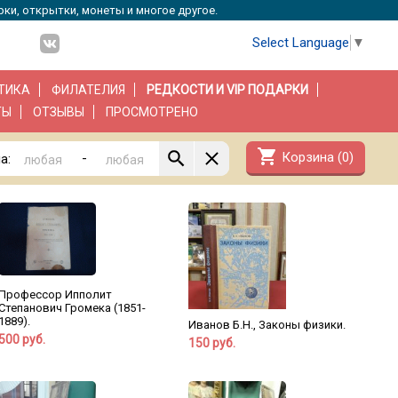
рки, открытки, монеты и многое другое.
Select Language
▼
ТИКА
ФИЛАТЕЛИЯ
РЕДКОСТИ И VIP ПОДАРКИ
ТЫ
ОТЗЫВЫ
ПРОСМОТРЕНО
shopping_cart
Корзина (
0
)
-
а:
Профессор Ипполит
Степанович Громека (1851-
1889).
Иванов Б.Н., Законы физики.
500 руб.
150 руб.