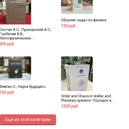
Сборник задач по физике
150 руб.
Охотин А.С., Пушкарский А.С.,
Горбачев В.В.,
Теплофизические...
300 руб.
Фейгин О., Наука будущего.
150 руб.
Order and Chaos in stellar and
Planetary systems. Порядок и ...
1500 руб.
Еще из этой категории