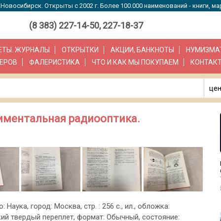
Новосибирск. Открыты с 2002 г. Более 100.000 наименований - книги, ма
(8 383) 227-14-50, 227-18-37
ЗЕТЫ. ЖУРНАЛЫ
ОТКРЫТКИ
АКЦИИ, БАНКНОТЫ
НУМИЗМА
ЕРОВ
ФАЛЕРИСТИКА
ЧТО И КАК МЫ ПОКУПАЕМ
КОНТАК
цен
ериментальная радиооптика.
: Наука, город: Москва, стр. : 256 с., ил., обложка:
ий твердый переплет, формат: Обычный, состояние: