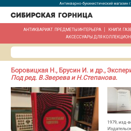
Антикварно-букинистический магазин г.
АНТИКВАРИАТ. ПРЕДМЕТЫ ИНТЕРЬЕРА
КНИГИ. ГА
АКСЕССУАРЫ ДЛЯ КОЛЛЕКЦИОН
Боровицкая Н., Брусин И. и др., Эксп
Под ред. В.Зверева и Н.Степанова.
1979, изд-во
Издательск