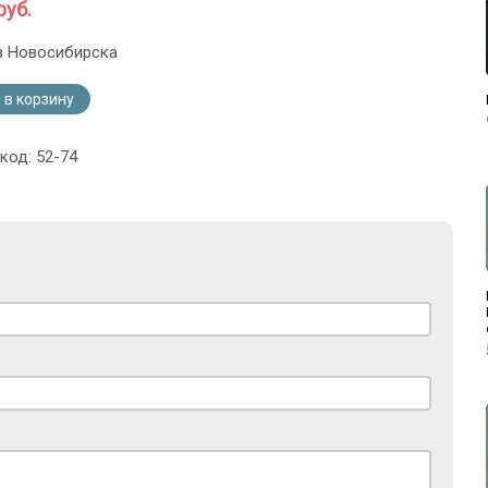
руб.
з Новосибирска
 в корзину
код: 52-74