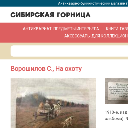
Антикварно-букинистический магазин г.
АНТИКВАРИАТ. ПРЕДМЕТЫ ИНТЕРЬЕРА
КНИГИ. ГА
АКСЕССУАРЫ ДЛЯ КОЛЛЕКЦИОН
Ворошилов С., На охоту
1910-е, изд
альбома). 