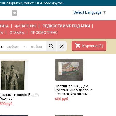
рки, открытки, монеты и многое другое.
Select Language
▼
ТИКА
ФИЛАТЕЛИЯ
РЕДКОСТИ И VIP ПОДАРКИ
ТЫ
ОТЗЫВЫ
ПРОСМОТРЕНО
shopping_cart
Корзина (
0
)
-
а:
Плотников В.А., Дом
крестьянина в деревне
Шелекса, Архангель...
Шаляпин в опере `Борис
Годунов`.
600 руб.
500 руб.