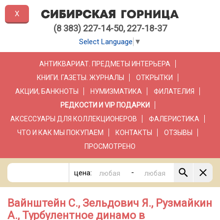
X
(8 383) 227-14-50, 227-18-37
Select Language
▼
АНТИКВАРИАТ. ПРЕДМЕТЫ ИНТЕРЬЕРА
КНИГИ. ГАЗЕТЫ. ЖУРНАЛЫ
ОТКРЫТКИ
АКЦИИ, БАНКНОТЫ
НУМИЗМАТИКА
ФИЛАТЕЛИЯ
РЕДКОСТИ И VIP ПОДАРКИ
АКСЕССУАРЫ ДЛЯ КОЛЛЕКЦИОНЕРОВ
ФАЛЕРИСТИКА
ЧТО И КАК МЫ ПОКУПАЕМ
КОНТАКТЫ
ОТЗЫВЫ
ПРОСМОТРЕНО
-
цена:
Вайнштейн С., Зельдович Я., Рузмайкин
А., Турбулентное динамо в