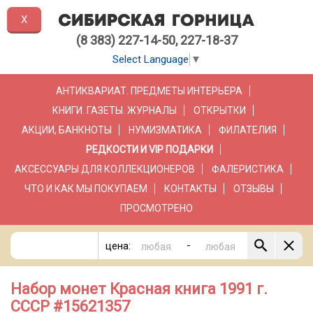
X
(8 383) 227-14-50, 227-18-37
Select Language
▼
АНТИКВАРИАТ. ПРЕДМЕТЫ ИНТЕРЬЕРА
КНИГИ. ГАЗЕТЫ. ЖУРНАЛЫ
ОТКРЫТКИ
АКЦИИ, БАНКНОТЫ
НУМИЗМАТИКА
ФИЛАТЕЛИЯ
РЕДКОСТИ И VIP ПОДАРКИ
АКСЕССУАРЫ ДЛЯ КОЛЛЕКЦИОНЕРОВ
ФАЛЕРИСТИКА
ЧТО И КАК МЫ ПОКУПАЕМ
КОНТАКТЫ
ОТЗЫВЫ
ПРОСМОТРЕНО
-
цена:
Набор монет Красная книга 1991 г.
СССР #15621357