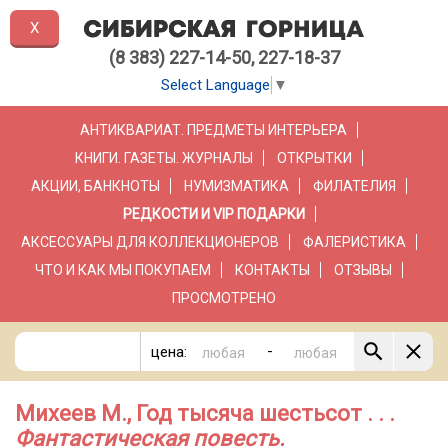
X
(8 383) 227-14-50, 227-18-37
Select Language
▼
АНТИКВАРИАТ. ПРЕДМЕТЫ ИНТЕРЬЕРА
КНИГИ. ГАЗЕТЫ. ЖУРНАЛЫ
ОТКРЫТКИ
АКЦИИ, БАНКНОТЫ
НУМИЗМАТИКА
ФИЛАТЕЛИЯ
РЕДКОСТИ И VIP ПОДАРКИ
АКСЕССУАРЫ ДЛЯ КОЛЛЕКЦИОНЕРОВ
ФАЛЕРИСТИКА
ЧТО И КАК МЫ ПОКУПАЕМ
КОНТАКТЫ
ОТЗЫВЫ
ПРОСМОТРЕНО
-
цена:
Михеев М., Год тысяча шестьсот . . .
Фантастическая повесть.