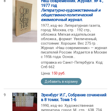
8
Наш современник. Журнал . № 4 ,
1977 год
Литературно-художественный и
общественно-политический
ежемесячный журнал.
1977, изд-во: Литературная газета,
город: Москва, стр. : 192 стр.,
обложка: Мягкая издательская
обложка., формат: Увеличенный,
состояние: Хорошее. Вес 275 гр. .
Журнал. «Наш современник» — журнал
писателей России. Издается в Москве
с 1956 года. Основ...
отправка из Санкт-Петербурга. Код:
Спб 662
Цена:
150 руб.
Добавить в корзину
9
Эренбург И.Г., Собрание сочинений
в 8 томах. Тома 1-6
1990, изд-во: Художественная
литература, город: М., стр. : 638, 734,