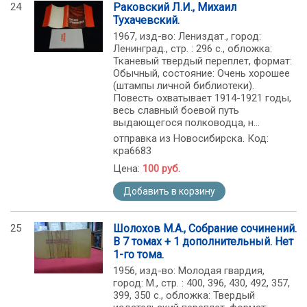
24
Раковский Л.И., Михаил
Тухачевский.
1967, изд-во: Лениздат., город:
Ленинград., стр. : 296 с., обложка:
Тканевый твердый переплет, формат:
Обычный, состояние: Очень хорошее
(штампы личной библиотеки).
Повесть охватывает 1914-1921 годы,
весь славный боевой путь
выдающегося полководца, н...
отправка из Новосибирска. Код:
кра6683
Цена:
100 руб.
Добавить в корзину
25
Шолохов М.А., Собрание сочинений.
В 7 томах + 1 дополнительный. Нет
1-го тома.
1956, изд-во: Молодая гвардия,
город: М., стр. : 400, 396, 430, 492, 357,
399, 350 с., обложка: Твердый