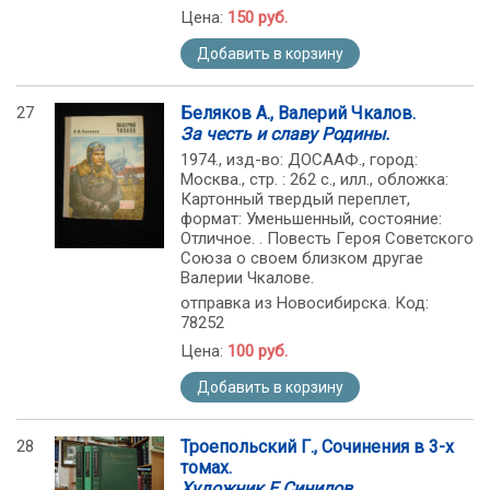
Цена:
150 руб.
Добавить в корзину
27
Беляков А., Валерий Чкалов.
За честь и славу Родины.
1974., изд-во: ДОСААФ., город:
Москва., стр. : 262 с., илл., обложка:
Картонный твердый переплет,
формат: Уменьшенный, состояние:
Отличное. . Повесть Героя Советского
Союза о своем близком другае
Валерии Чкалове.
отправка из Новосибирска. Код:
78252
Цена:
100 руб.
Добавить в корзину
28
Троепольский Г., Сочинения в 3-х
томах.
Художник Е.Синилов.