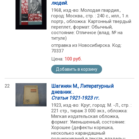
людей.
1968, изд-во: Молодая гвардия.,
город: Москва., стр. : 240 с., илл., 1 л.
портр., обложка: Картонный твердый
переплет, формат: Обычный,
состояние: Отличное (влад. № на
титуле)
отправка из Новосибирска. Код:
70337
Цена:
100 руб.
Добавить в корзину
22
Шагинян М., Литературный
дневник .
Статьи 1921-1923 гг.
1923, изд-во: Круг, город: М. -Л., стр. :
221 стр., тираж 3 000 экз., обложка:
Мягкая издательская обложка,
формат: Уменьшенный, состояние:
Хорошее (дефекты корешка,
несколько карандашный
подчеркиваний в тексте, владельч.