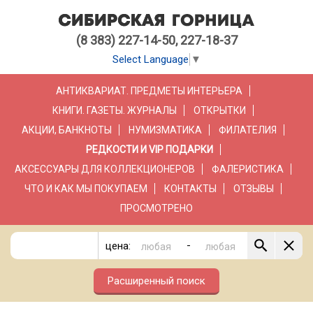
(8 383) 227-14-50, 227-18-37
Select Language
▼
АНТИКВАРИАТ. ПРЕДМЕТЫ ИНТЕРЬЕРА
КНИГИ. ГАЗЕТЫ. ЖУРНАЛЫ
ОТКРЫТКИ
АКЦИИ, БАНКНОТЫ
НУМИЗМАТИКА
ФИЛАТЕЛИЯ
РЕДКОСТИ И VIP ПОДАРКИ
АКСЕССУАРЫ ДЛЯ КОЛЛЕКЦИОНЕРОВ
ФАЛЕРИСТИКА
ЧТО И КАК МЫ ПОКУПАЕМ
КОНТАКТЫ
ОТЗЫВЫ
ПРОСМОТРЕНО
-
цена:
Расширенный поиск