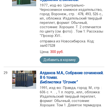
1977., изд-во: Центрально-
Черноземное книжное издательство,
город: Воронеж., стр. : 478, 493, 526 с.,
ил., обложка: Издательский твердый
переплет, формат: Обычный,
состояние: Хорошее. Т. 2 отличается
по цвету (см. фото). . Том 1: Рассказы
"Прохор ХVI...
отправка из Новосибирска. Код:
зал07528
Цена:
300 руб.
Добавить в корзину
29
Алданов М.А., Собрание сочинений.
В 6 томах.
Библиотека "Огонек"
1991, изд-во: Правда, город: М., стр. :
606 с. +. . ., 1 л. портр., илл., обложка:
Издательский твердый переплет,
формат: Обычный, состояние:
Хорошее. Том 1. Девятое термидора.