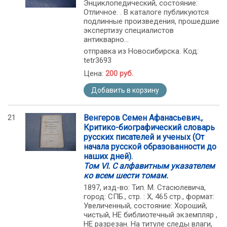
Энциклопедический, состояние:
Отличное. . В каталоге публикуются
подлинные произведения, прошедшие
экспертизу специалистов
антикварно...
отправка из Новосибирска. Код:
tetr3693
Цена:
200 руб.
Добавить в корзину
21
Венгеров Семен Афанасьевич.,
Критико-биографический словарь
русских писателей и ученых (От
начала русской образованности до
наших дней).
Том VI. С алфавитным указателем
ко всем шести томам.
1897, изд-во: Тип. М. Стасюлевича,
город: СПБ., стр. : X, 465 стр., формат:
Увеличенный, состояние: Хороший,
чистый, НЕ библиотечный экземпляр ,
НЕ разрезан. На титуле следы влаги,