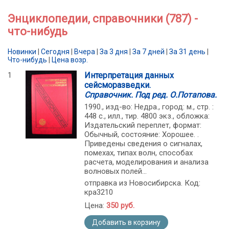
Энциклопедии, справочники (787) -
что-нибудь
Новинки
|
Сегодня
|
Вчера
|
За 3 дня
|
За 7 дней
|
За 31 день
|
Что-нибудь
|
Цена возр.
1
Интерпретация данных
сейсморазведки.
Справочник. Под ред. О.Потапова.
1990., изд-во: Недра., город: м., стр. :
448 с., илл., тир. 4800 экз., обложка:
Издательский переплет, формат:
Обычный, состояние: Хорошее. .
Приведены сведения о сигналах,
помехах, типах волн, способах
расчета, моделирования и анализа
волновых полей...
отправка из Новосибирска. Код:
кра3210
Цена:
350 руб.
Добавить в корзину