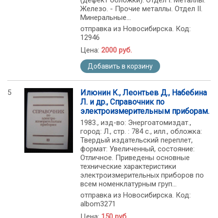
(дефект обложки). Отдел I. Металлы.
Железо. - Прочие металлы. Отдел II.
Минеральные...
отправка из Новосибирска. Код:
12946
Цена:
2000 руб.
Добавить в корзину
5
Илюнин К., Леонтьев Д., Набебина
Л. и др., Справочник по
электроизмерительным приборам.
1983., изд-во: Энергоатомиздат.,
город: Л., стр. : 784 с., илл., обложка:
Твердый издательский переплет,
формат: Увеличенный, состояние:
Отличное. Приведены основные
технические характеристики
электроизмерительных приборов по
всем номенклатурным груп...
отправка из Новосибирска. Код:
albom3271
Цена:
150 руб.