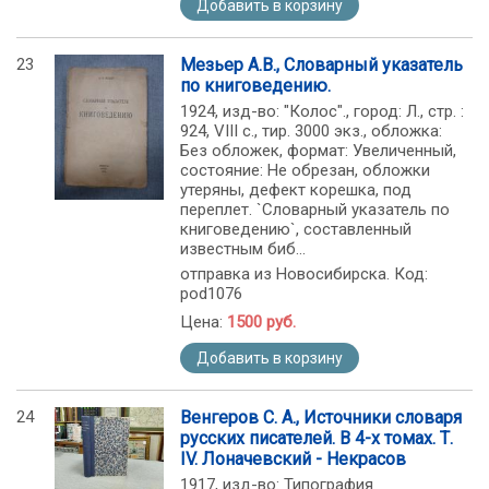
Добавить в корзину
23
Мезьер А.В., Словарный указатель
по книговедению.
1924, изд-во: "Колос"., город: Л., стр. :
924, VIII с., тир. 3000 экз., обложка:
Без обложек, формат: Увеличенный,
состояние: Не обрезан, обложки
утеряны, дефект корешка, под
переплет. `Словарный указатель по
книговедению`, составленный
известным биб...
отправка из Новосибирска. Код:
pod1076
Цена:
1500 руб.
Добавить в корзину
24
Венгеров С. А., Источники словаря
русских писателей. В 4-х томах. Т.
IV. Лоначевский - Некрасов
1917, изд-во: Типография