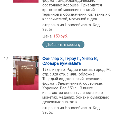
формат: Энциклопедический,
состояние: Хорошее. Приводится
краткое объяснение понятий,
терминов и обозначений, связанных с
классической, мотивной и док...
отправка из Новосибирска. Код:
39053
Цена:
150 руб.
Добавить в корзину
17
Фенглер Х., Гироу Г., Унгер В.,
Словарь нумизмата.
1982, изд-во: Радио и связь, город: М.,
стр. : 328 стр. с илл., обложка:
Твердый издательский переплет,
формат: Увеличенный, состояние:
Хорошее. Вес 650 г. . В книге
излагаются основные сведения о
монетах, медалях, бонах и бумажных
денежных знаках, к...
отправка из Новосибирска. Код:
39052