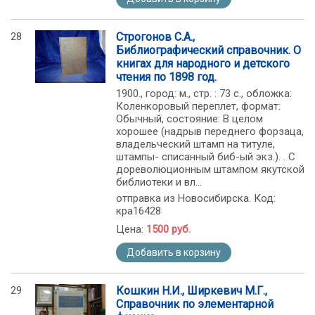
28
Строгонов С.А.,
Библиографический справочник. О
книгах для народного и детского
чтения по 1898 год.
1900., город: м., стр. : 73 с., обложка:
Коленкоровый переплет, формат:
Обычный, состояние: В целом
хорошее (надрыв переднего форзаца,
владельческий штамп на титуле,
штампы- списанный биб-ый экз.). . С
дореволюционным штампом якутской
библиотеки и вл...
отправка из Новосибирска. Код:
кра16428
Цена:
1500 руб.
Добавить в корзину
29
Кошкин Н.И., Ширкевич М.Г.,
Справочник по элементарной