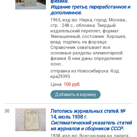
физике.
Издание третье, переработанное и
дополненное.
1965, изд-во: Наука, город: Москва.,
стр. : 248 с., обложка: Твердый
издательский переплет, формат:
Уменьшенный, состояние: Хорошее,
влад. подпись на форзаце.
Справочник охватывает все
основные разделы элементарной
физики. В нем даны определения
осно...
отправка из Новосибирска. Код:
кра29395
Цена:
100 руб.
Добавить в корзину
30
Летопись журнальных статей. №
14, июль 1938 г.
Систематический указатель статей
из журналов и сборников СССР.
1938, изд-во: Всесоюзная кн. палата.,