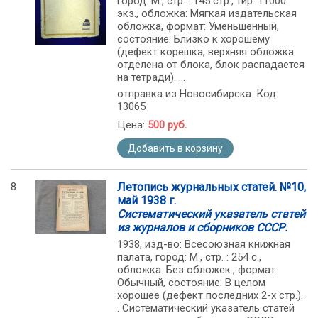
город: М., стр. : 145 стр., тир. 11000
экз., обложка: Мягкая издательская
обложка, формат: Уменьшенный,
состояние: Близко к хорошему
(дефект корешка, верхняя обложка
отделена от блока, блок распадается
на тетради). ...
отправка из Новосибирска. Код:
13065
Цена:
500 руб.
Добавить в корзину
8
Летопись журнальных статей. №10,
май 1938 г.
Систематический указатель статей
из журналов и сборников СССР.
1938, изд-во: Всесоюзная книжная
палата, город: М., стр. : 254 с.,
обложка: Без обложек., формат:
Обычный, состояние: В целом
хорошее (дефект последних 2-х стр.).
. Систематический указатель статей