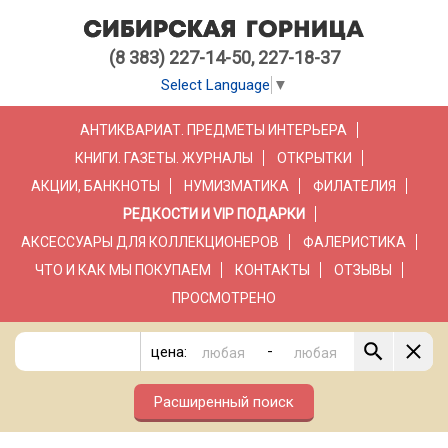
(8 383) 227-14-50, 227-18-37
Select Language
▼
АНТИКВАРИАТ. ПРЕДМЕТЫ ИНТЕРЬЕРА
КНИГИ. ГАЗЕТЫ. ЖУРНАЛЫ
ОТКРЫТКИ
АКЦИИ, БАНКНОТЫ
НУМИЗМАТИКА
ФИЛАТЕЛИЯ
РЕДКОСТИ И VIP ПОДАРКИ
АКСЕССУАРЫ ДЛЯ КОЛЛЕКЦИОНЕРОВ
ФАЛЕРИСТИКА
ЧТО И КАК МЫ ПОКУПАЕМ
КОНТАКТЫ
ОТЗЫВЫ
ПРОСМОТРЕНО
-
цена:
Расширенный поиск