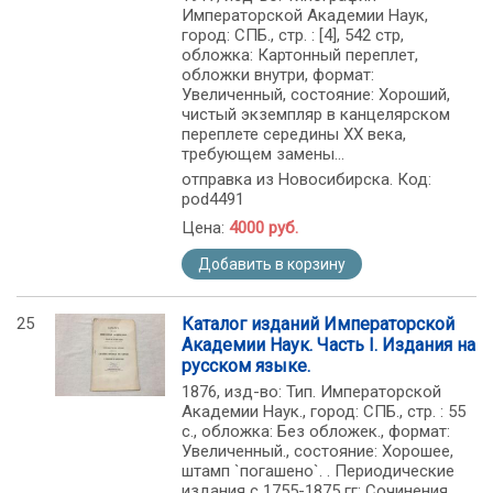
Императорской Академии Наук,
город: СПБ., стр. : [4], 542 стр,
обложка: Картонный переплет,
обложки внутри, формат:
Увеличенный, состояние: Хороший,
чистый экземпляр в канцелярском
переплете середины ХХ века,
требующем замены...
отправка из Новосибирска. Код:
pod4491
Цена:
4000 руб.
Добавить в корзину
25
Каталог изданий Императорской
Академии Наук. Часть I. Издания на
русском языке.
1876, изд-во: Тип. Императорской
Академии Наук., город: СПБ., стр. : 55
с., обложка: Без обложек., формат:
Увеличенный., состояние: Хорошее,
штамп `погашено`. . Периодические
издания с 1755-1875 гг; Сочинения,