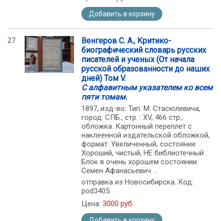
Добавить в корзину
27
Венгеров С. А., Критико-
биографический словарь русских
писателей и ученых (От начала
русской образованности до наших
дней) Том V.
С алфавитным указателем ко всем
пяти томам.
1897, изд-во: Тип. М. Стасюлевича,
город: СПБ., стр. : XV, 466 стр.,
обложка: Картонный переплет с
наклеенной издательской обложкой,
формат: Увеличенный, состояние:
Хороший, чистый, НЕ библиотечный .
Блок в очень хорошем состоянии.
Семен Афанасьевич ...
отправка из Новосибирска. Код:
pod3405
Цена:
3000 руб.
Добавить в корзину