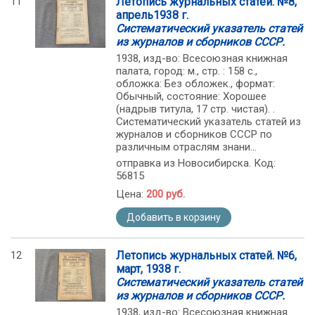
11
Летопись журнальных статей. №8,
апрель1938 г.
Систематический указатель статей
из журналов и сборников СССР.
1938, изд-во: Всесоюзная книжная
палата, город: м., стр. : 158 с.,
обложка: Без обложек., формат:
Обычный, состояние: Хорошее
(надрыв титула, 17 стр. чистая). .
Систематический указатель статей из
журналов и сборников СССР по
различным отраслям знани...
отправка из Новосибирска. Код:
56815
Цена:
200 руб.
Добавить в корзину
12
Летопись журнальных статей. №6,
март, 1938 г.
Систематический указатель статей
из журналов и сборников СССР.
1938, изд-во: Всесоюзная книжная