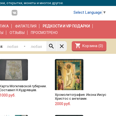
рки, открытки, монеты и многое другое.
Select Language
▼
ТИКА
ФИЛАТЕЛИЯ
РЕДКОСТИ И VIP ПОДАРКИ
ТЫ
ОТЗЫВЫ
ПРОСМОТРЕНО
shopping_cart
Корзина (
0
)
-
а:
Карта Могилевской губернии.
Составил Н.Кудрявцев.
Хромолитография. Икона Иисус
1000 руб.
Христос с ангелами.
2000 руб.