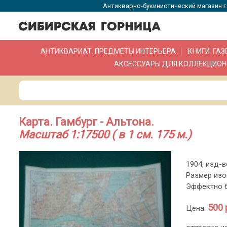
Антикварно-букинистический магазин г.
АНТИКВАРИАТ. ПРЕДМЕТЫ ИНТЕРЬЕРА
КНИГИ. ГА
АКСЕССУАРЫ ДЛЯ КОЛЛЕКЦИОН
Карта. Гамбург - Альтона.
Масштаб 1:17500 ( в 1 см. 175 м.)
1904, изд-в
Размер изоб
Эффектно б
500 
Цена: