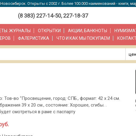
Новосибирск. Открыты с 2002 г. Более 100.000 наименований - книги, ма
(8 383) 227-14-50, 227-18-37
ЗЕТЫ. ЖУРНАЛЫ
ОТКРЫТКИ
АКЦИИ, БАНКНОТЫ
НУМИЗМА
ЕРОВ
ФАЛЕРИСТИКА
ЧТО И КАК МЫ ПОКУПАЕМ
КОНТАК
цен
о: Тов-во "Просвещение, город: СПБ., формат: 42 х 24 см.
ражения 39 х 20 см., состояние: Хорошее, сгибы. .
удет смотреться в раме с паспарту
руб.