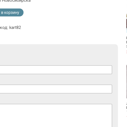
з Новосибирска
 в корзину
код: kart82