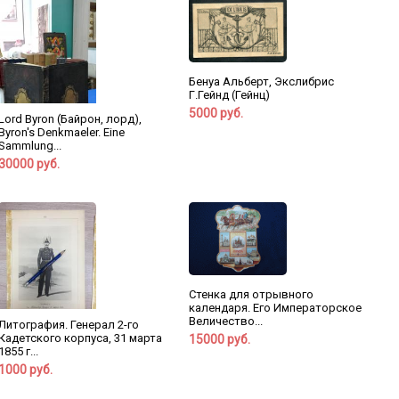
Бенуа Альберт, Экслибрис
Г.Гейнд (Гейнц)
5000 руб.
Lord Byron (Байрон, лорд),
Byron's Denkmaeler. Eine
Sammlung...
30000 руб.
Стенка для отрывного
календаря. Его Императорское
Величество...
Литография. Генерал 2-го
Кадетского корпуса, 31 марта
15000 руб.
1855 г...
1000 руб.