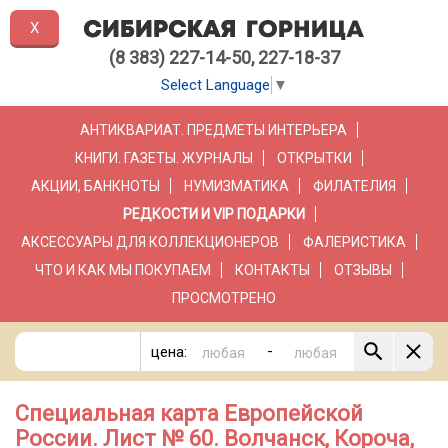
X
(8 383) 227-14-50, 227-18-37
Select Language
▼
АНТИКВАРИАТ. ПРЕДМЕТЫ ИНТЕРЬЕРА
КНИГИ. ГАЗЕТЫ. ЖУРНАЛЫ
ОТКРЫТКИ
АКЦИИ, БАНКНОТЫ
НУМИЗМАТИКА
ФИЛАТЕЛИЯ
РЕДКОСТИ И VIP ПОДАРКИ
АКСЕССУАРЫ ДЛЯ КОЛЛЕКЦИОНЕРОВ
ФАЛЕРИСТИКА
ЧТО И КАК МЫ ПОКУПАЕМ
КОНТАКТЫ
ОТЗЫВЫ
ПРОСМОТРЕНО
-
цена:
Специальная карта Европейской
России. Лист № 60. Волчанск, Короча,