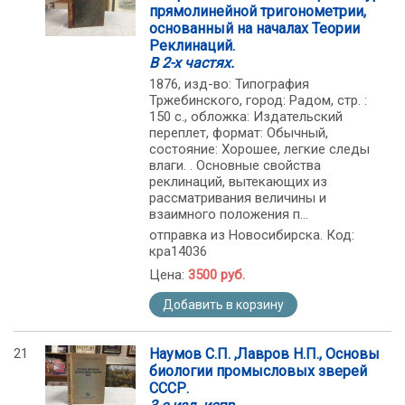
прямолинейной тригонометрии,
основанный на началах Теории
Реклинаций.
В 2-х частях.
1876, изд-во: Типография
Тржебинского, город: Радом, стр. :
150 с., обложка: Издательский
переплет, формат: Обычный,
состояние: Хорошее, легкие следы
влаги. . Основные свойства
реклинаций, вытекающих из
рассматривания величины и
взаимного положения п...
отправка из Новосибирска. Код:
кра14036
Цена:
3500 руб.
Добавить в корзину
21
Наумов С.П. ,Лавров Н.П., Основы
биологии промысловых зверей
СССР.