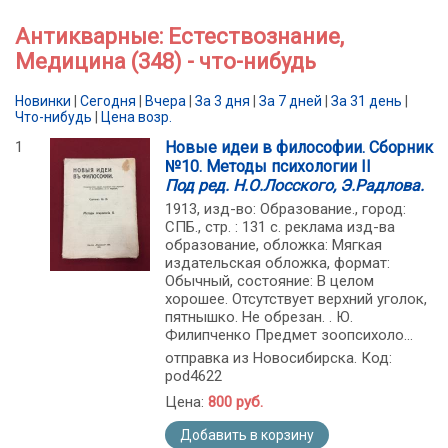
Антикварные: Естествознание,
Медицина (348) - что-нибудь
Новинки
|
Сегодня
|
Вчера
|
За 3 дня
|
За 7 дней
|
За 31 день
|
Что-нибудь
|
Цена возр.
1
Новые идеи в философии. Сборник
№10. Методы психологии II
Под ред. Н.О.Лосского, Э.Радлова.
1913, изд-во: Образование., город:
СПБ., стр. : 131 с. реклама изд-ва
образование, обложка: Мягкая
издательская обложка, формат:
Обычный, состояние: В целом
хорошее. Отсутствует верхний уголок,
пятнышко. Не обрезан. . Ю.
Филипченко Предмет зоопсихоло...
отправка из Новосибирска. Код:
pod4622
Цена:
800 руб.
Добавить в корзину