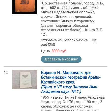
"Общественная польза", город: СПБ.,
стр. : 682 с., 759 с., илл. ., обложка:
Мягкая издательская обложка,
формат: Энциклопедический,
состояние: Близко к хорошему
(дефект корешка, обложки
отсоединены от блока). . Книга 7: Т.
12...
отправка из Новосибирска. Код:
pod4258
Цена:
3000 руб.
Добавить в корзину
12
Борщов И., Материалы для
ботанической географии Арало-
Каспийского края.
(Прил. к VII тому Записок Имп.
Академии наук. № 1.)
1865, изд-во: Тип-я Импер. Академии
Наук, город: С. -Пб., стр. : 190 стр., 2
карты, обложка: Без обложек,
формат: Увеличенный, состояние: