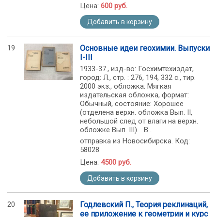
Цена:
600 руб.
Добавить в корзину
19
Основные идеи геохимии. Выпуски
I-III
1933-37., изд-во: Госхимтехиздат,
город: Л., стр. : 276, 194, 332 с., тир.
2000 экз., обложка: Мягкая
издательская обложка, формат:
Обычный, состояние: Хорошее
(отделена верхн. обложка Вып. II,
небольшой след от влаги на верхн.
обложке Вып. III). . В...
отправка из Новосибирска. Код:
58028
Цена:
4500 руб.
Добавить в корзину
20
Годлевский П., Теория реклинаций,
ее приложение к геометрии и курс