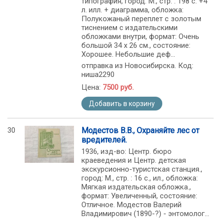
типография, город: М., стр. : 198 с. +4
л. илл. + диаграмма, обложка:
Полукожаный переплет с золотым
тиснением с издательскими
обложками внутри, формат: Очень
большой 34 х 26 см., состояние:
Хорошее. Небольшие деф...
отправка из Новосибирска. Код:
ниша2290
Цена:
7500 руб.
Добавить в корзину
30
Модестов В.В., Охраняйте лес от
вредителей.
1936, изд-во: Центр. бюро
краеведения и Центр. детская
экскурсионно-туристская станция.,
город: М., стр. : 16 с., ил., обложка:
Мягкая издательская обложка.,
формат: Увеличенный, состояние:
Отличное. Модестов Валерий
Владимирович (1890-?) - энтомолог...