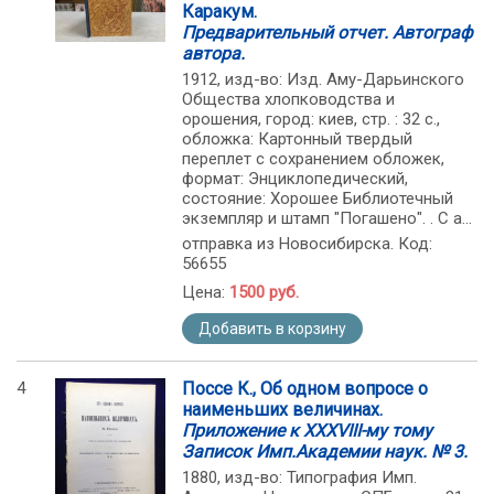
Каракум.
Предварительный отчет. Автограф
автора.
1912, изд-во: Изд. Аму-Дарьинского
Общества хлопководства и
орошения, город: киев, стр. : 32 с.,
обложка: Картонный твердый
переплет с сохранением обложек,
формат: Энциклопедический,
состояние: Хорошее Библиотечный
экземпляр и штамп "Погашено". . С а...
отправка из Новосибирска. Код:
56655
Цена:
1500 руб.
Добавить в корзину
4
Поссе К., Об одном вопросе о
наименьших величинах.
Приложение к XXXVIII-му тому
Записок Имп.Академии наук. № 3.
1880, изд-во: Типография Имп.