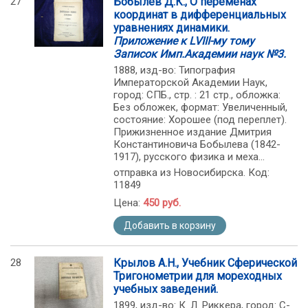
27
Бобылев Д.К., О переменах
координат в дифференциальных
уравнениях динамики.
Приложение к LVIII-му тому
Записок Имп.Академии наук №3.
1888, изд-во: Типография
Императорской Академии Наук,
город: СПБ., стр. : 21 стр., обложка:
Без обложек, формат: Увеличенный,
состояние: Хорошее (под переплет).
Прижизненное издание Дмитрия
Константиновича Бобылева (1842-
1917), русского физика и меха...
отправка из Новосибирска. Код:
11849
Цена:
450 руб.
Добавить в корзину
28
Крылов А.Н., Учебник Сферической
Тригонометрии для мореходных
учебных заведений.
1899, изд-во: К. Л. Риккера, город: С-