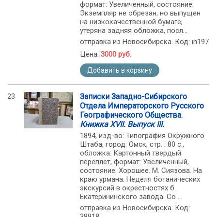
формат: Увеличенный, состояние:
Экземпляр не обрезан, но выпущен
на низкокачественной бумаге,
утеряна задняя обложка, посл...
отправка из Новосибирска. Код: in197
Цена:
3000 руб.
Добавить в корзину
23
Записки Западно-Сибирского
Отдела Императорского Русского
Географического Общества.
Книжка XVII. Выпуск III.
1894, изд-во: Типография Окружного
Штаба, город: Омск, стр. : 80 с.,
обложка: Картонный твердый
переплет, формат: Увеличенный,
состояние: Хорошее. М. Сиязова. На
краю урмана. Неделя ботанических
экскурсий в окрестностях б.
Екатерининского завода. Со ...
отправка из Новосибирска. Код:
38918