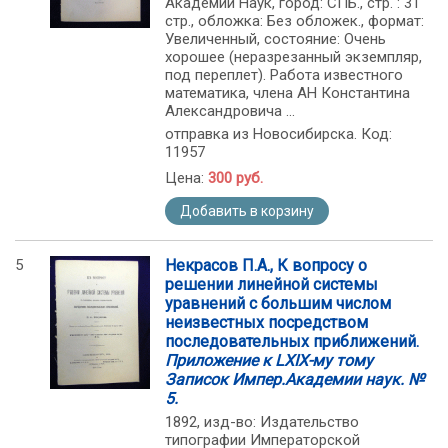
Академии Наук, город: СПБ., стр. : 31
стр., обложка: Без обложек., формат:
Увеличенный, состояние: Очень
хорошее (неразрезанный экземпляр,
под переплет). Работа известного
математика, члена АН Константина
Александровича ...
отправка из Новосибирска. Код:
11957
Цена:
300 руб.
Добавить в корзину
5
Некрасов П.А., К вопросу о
решении линейной системы
уравнений с большим числом
неизвестных посредством
последовательных приближений.
Приложение к LXIX-му тому
Записок Импер.Академии наук. №
5.
1892, изд-во: Издательство
типографии Императорской