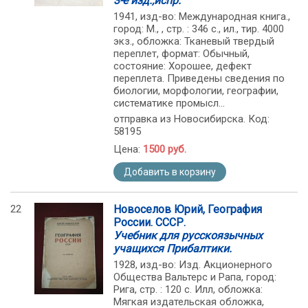
3-е изд.,испр.
1941, изд-во: Международная книга.,
город: М., , стр. : 346 с., ил., тир. 4000
экз., обложка: Тканевый твердый
переплет, формат: Обычный,
состояние: Хорошее, дефект
переплета. Приведены сведения по
биологии, морфологии, географии,
систематике промысл...
отправка из Новосибирска. Код:
58195
Цена:
1500 руб.
Добавить в корзину
22
Новоселов Юрий, География
России. СССР.
Учебник для русскоязычных
учащихся Прибалтики.
1928, изд-во: Изд. Акционерного
Общества Вальтерс и Рапа, город:
Рига, стр. : 120 с. Илл, обложка:
Мягкая издательская обложка,