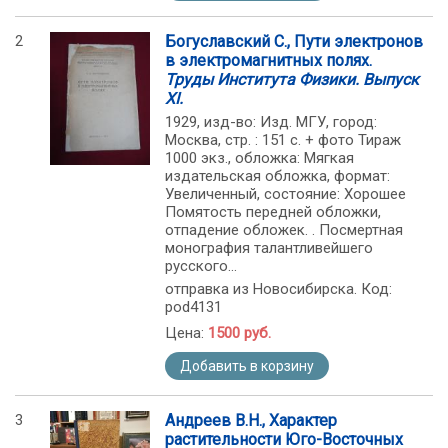
2
Богуславский С., Пути электронов
в электромагнитных полях.
Труды Института Физики. Выпуск
XI.
1929, изд-во: Изд. МГУ, город:
Москва, стр. : 151 с. + фото Тираж
1000 экз., обложка: Мягкая
издательская обложка, формат:
Увеличенный, состояние: Хорошее
Помятость передней обложки,
отпадение обложек. . Посмертная
монография талантливейшего
русского...
отправка из Новосибирска. Код:
pod4131
Цена:
1500 руб.
Добавить в корзину
3
Андреев В.Н., Характер
растительности Юго-Восточных