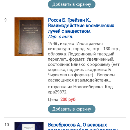
Добавить в корзину
9
Росси Б. Грейзен К.,
Взаимодействие космических
лучей с веществом.
Пер. с англ.
1948., изд-во: Иностранная
литература., город: м., стр. : 130 стр.,
обложка: Ледериновый твердый
переплет., формат: Увеличенный,
состояние: Близко к хорошему (нет
корешка, подпись академика Б.
Чирикова на форзаце). . Вопросы
касающиеся взаимодействия...
отправка из Новосибирска. Код:
кра29872
Цена:
200 руб.
Добавить в корзину
10
Веребрюсов А., О вековых