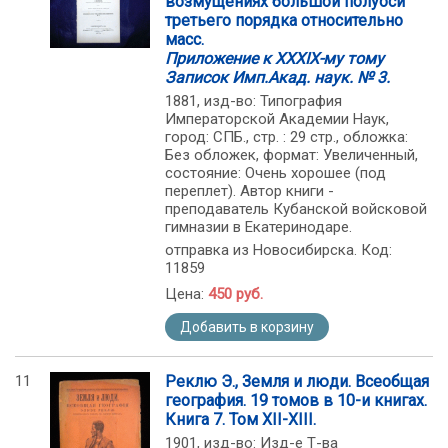
возмущениях большой полуоси
третьего порядка относительно
масс.
Приложение к XXXIX-му тому
Записок Имп.Акад. наук. № 3.
1881, изд-во: Типография
Императорской Академии Наук,
город: СПБ., стр. : 29 стр., обложка:
Без обложек, формат: Увеличенный,
состояние: Очень хорошее (под
переплет). Автор книги -
преподаватель Кубанской войсковой
гимназии в Екатеринодаре.
отправка из Новосибирска. Код:
11859
Цена:
450 руб.
Добавить в корзину
11
Реклю Э., Земля и люди. Всеобщая
география. 19 томов в 10-и книгах.
Книга 7. Том ХII-ХIII.
1901, изд-во: Изд-е Т-ва