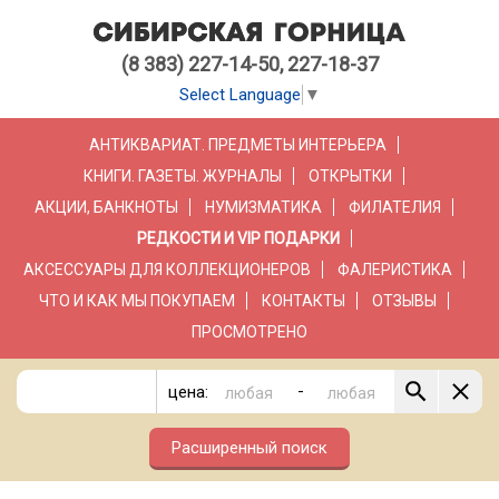
(8 383) 227-14-50, 227-18-37
Select Language
▼
АНТИКВАРИАТ. ПРЕДМЕТЫ ИНТЕРЬЕРА
КНИГИ. ГАЗЕТЫ. ЖУРНАЛЫ
ОТКРЫТКИ
АКЦИИ, БАНКНОТЫ
НУМИЗМАТИКА
ФИЛАТЕЛИЯ
РЕДКОСТИ И VIP ПОДАРКИ
АКСЕССУАРЫ ДЛЯ КОЛЛЕКЦИОНЕРОВ
ФАЛЕРИСТИКА
ЧТО И КАК МЫ ПОКУПАЕМ
КОНТАКТЫ
ОТЗЫВЫ
ПРОСМОТРЕНО
-
цена:
Расширенный поиск