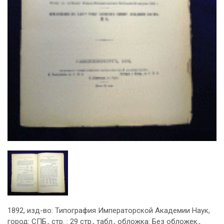
1892, изд-во: Типография Императорской Академии Наук,
город: СПБ., стр. : 29 стр., табл., обложка: Без обложек.,