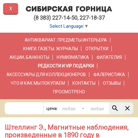
X
(8 383) 227-14-50, 227-18-37
Select Language
▼
АНТИКВАРИАТ. ПРЕДМЕТЫ ИНТЕРЬЕРА
КНИГИ. ГАЗЕТЫ. ЖУРНАЛЫ
ОТКРЫТКИ
АКЦИИ, БАНКНОТЫ
НУМИЗМАТИКА
ФИЛАТЕЛИЯ
РЕДКОСТИ И VIP ПОДАРКИ
АКСЕССУАРЫ ДЛЯ КОЛЛЕКЦИОНЕРОВ
ФАЛЕРИСТИКА
ЧТО И КАК МЫ ПОКУПАЕМ
КОНТАКТЫ
ОТЗЫВЫ
ПРОСМОТРЕНО
-
цена:
Штеллинг Э., Магнитные наблюдения,
произведенные в 1890 году в