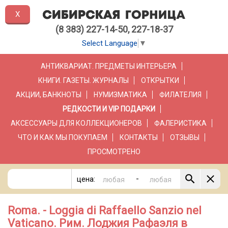
X
(8 383) 227-14-50, 227-18-37
Select Language
▼
АНТИКВАРИАТ. ПРЕДМЕТЫ ИНТЕРЬЕРА
КНИГИ. ГАЗЕТЫ. ЖУРНАЛЫ
ОТКРЫТКИ
АКЦИИ, БАНКНОТЫ
НУМИЗМАТИКА
ФИЛАТЕЛИЯ
РЕДКОСТИ И VIP ПОДАРКИ
АКСЕССУАРЫ ДЛЯ КОЛЛЕКЦИОНЕРОВ
ФАЛЕРИСТИКА
ЧТО И КАК МЫ ПОКУПАЕМ
КОНТАКТЫ
ОТЗЫВЫ
ПРОСМОТРЕНО
-
цена:
Roma. - Loggia di Raffaello Sanzio nel
Vaticano. Рим. Лоджия Рафаэля в