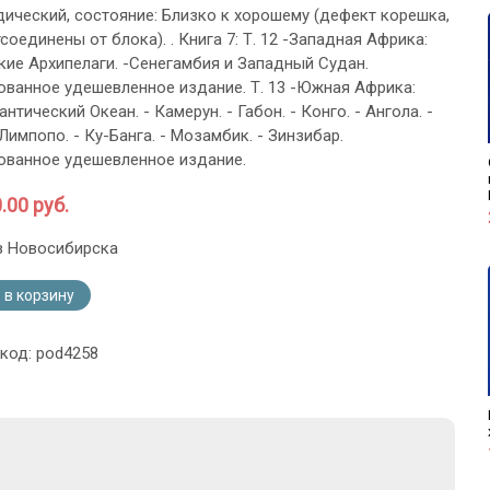
ический, состояние: Близко к хорошему (дефект корешка,
оединены от блока). . Книга 7: Т. 12 -Западная Африка:
кие Архипелаги. -Сенегамбия и Западный Судан.
ванное удешевленное издание. Т. 13 -Южная Африка:
тический Океан. - Камерун. - Габон. - Конго. - Ангола. -
Лимпопо. - Ку-Банга. - Мозамбик. - Зинзибар.
ванное удешевленное издание.
.00 руб.
з Новосибирска
 в корзину
 код: pod4258