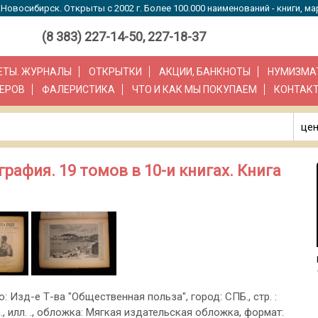
Новосибирск. Открыты с 2002 г. Более 100.000 наименований - книги, ма
(8 383) 227-14-50, 227-18-37
ЗЕТЫ. ЖУРНАЛЫ
ОТКРЫТКИ
АКЦИИ, БАНКНОТЫ
НУМИЗМА
ЕРОВ
ФАЛЕРИСТИКА
ЧТО И КАК МЫ ПОКУПАЕМ
КОНТАК
цен
рафия. 19 томов в 10-и книгах. Книга
о: Изд-е Т-ва "Общественная польза", город: СПБ., стр. :
 с., илл. ., обложка: Мягкая издательская обложка, формат: