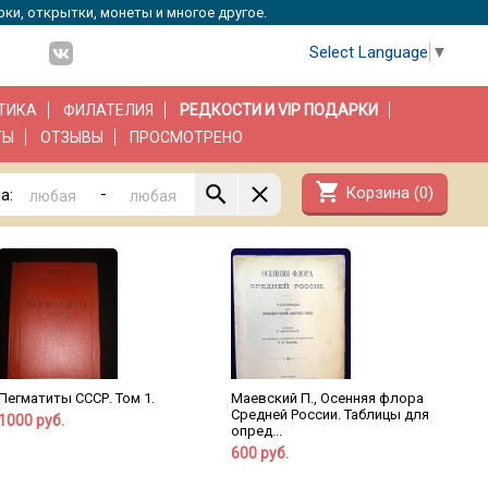
рки, открытки, монеты и многое другое.
Select Language
▼
ТИКА
ФИЛАТЕЛИЯ
РЕДКОСТИ И VIP ПОДАРКИ
ТЫ
ОТЗЫВЫ
ПРОСМОТРЕНО
shopping_cart
Корзина (
0
)
-
а:
Пегматиты СССР. Том 1.
Маевский П., Осенняя флора
Средней России. Таблицы для
1000 руб.
опред...
600 руб.