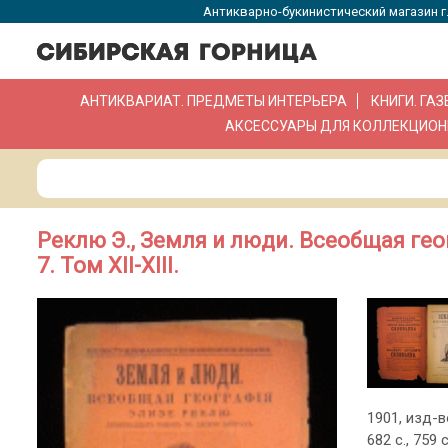
Антикварно-букинистический магазин г.
АНТИКВАРИАТ. ПРЕДМЕТЫ ИНТЕРЬЕРА
КНИГИ. ГА
АКСЕССУАРЫ ДЛЯ КОЛЛЕКЦИОН
Реклю Э., Земля и люди. Всеобщая геог
7. Том ХII-ХIII.
1901, изд-в
682 с., 759