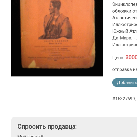
Энциклопед
обложки отс
Атлантичес
Иллюстриро
Южный Атлан
Да-Мара. - 
Иллюстриро
3000
Цена:
отправка и
Добавить
#15327699,
Спросить продавца:
Мой город:*: