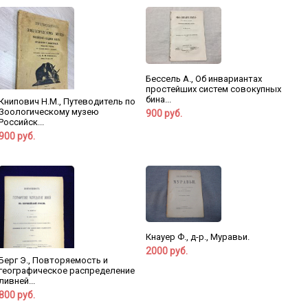
Бессель А., Об инвариантах
простейших систем совокупных
бина...
Книпович Н.М., Путеводитель по
Зоологическому музею
900 руб.
Российск...
900 руб.
Кнауер Ф., д-р., Муравьи.
2000 руб.
Берг Э., Повторяемость и
географическое распределение
ливней...
800 руб.