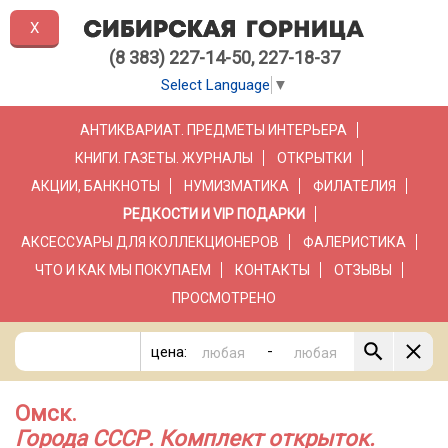
X
(8 383) 227-14-50, 227-18-37
Select Language
▼
АНТИКВАРИАТ. ПРЕДМЕТЫ ИНТЕРЬЕРА
КНИГИ. ГАЗЕТЫ. ЖУРНАЛЫ
ОТКРЫТКИ
АКЦИИ, БАНКНОТЫ
НУМИЗМАТИКА
ФИЛАТЕЛИЯ
РЕДКОСТИ И VIP ПОДАРКИ
АКСЕССУАРЫ ДЛЯ КОЛЛЕКЦИОНЕРОВ
ФАЛЕРИСТИКА
ЧТО И КАК МЫ ПОКУПАЕМ
КОНТАКТЫ
ОТЗЫВЫ
ПРОСМОТРЕНО
-
цена:
Омск.
Города СССР. Комплект открыток.