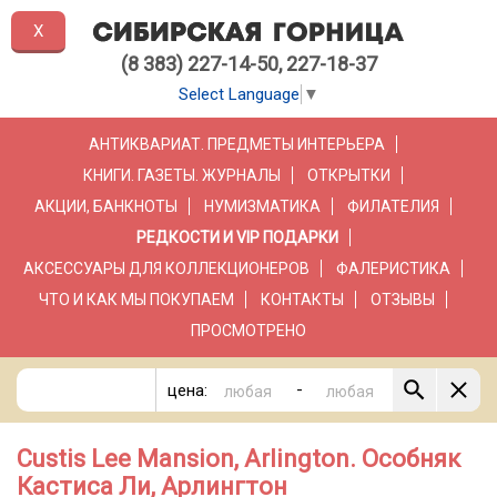
X
(8 383) 227-14-50, 227-18-37
Select Language
▼
АНТИКВАРИАТ. ПРЕДМЕТЫ ИНТЕРЬЕРА
КНИГИ. ГАЗЕТЫ. ЖУРНАЛЫ
ОТКРЫТКИ
АКЦИИ, БАНКНОТЫ
НУМИЗМАТИКА
ФИЛАТЕЛИЯ
РЕДКОСТИ И VIP ПОДАРКИ
АКСЕССУАРЫ ДЛЯ КОЛЛЕКЦИОНЕРОВ
ФАЛЕРИСТИКА
ЧТО И КАК МЫ ПОКУПАЕМ
КОНТАКТЫ
ОТЗЫВЫ
ПРОСМОТРЕНО
-
цена:
Custis Lee Mansion, Arlington. Особняк
Кастиса Ли, Арлингтон