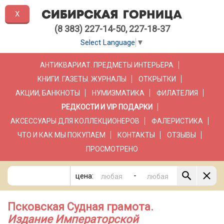
X
(8 383) 227-14-50, 227-18-37
Select Language
▼
АНТИКВАРИАТ. ПРЕДМЕТЫ ИНТЕРЬЕРА
КНИГИ. ГАЗЕТЫ. ЖУРНАЛЫ
ОТКРЫТКИ
АКЦИИ, БАНКНОТЫ
НУМИЗМАТИКА
ФИЛАТЕЛИЯ
РЕДКОСТИ И VIP ПОДАРКИ
АКСЕССУАРЫ ДЛЯ КОЛЛЕКЦИОНЕРОВ
ФАЛЕРИСТИКА
ЧТО И КАК МЫ ПОКУПАЕМ
КОНТАКТЫ
ОТЗЫВЫ
ПРОСМОТРЕНО
-
цена:
Псковская Судная грамота.
Издание Императорской