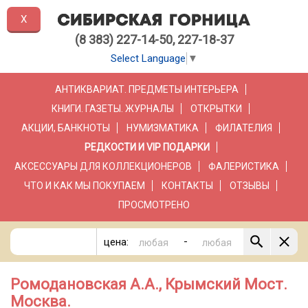
X
(8 383) 227-14-50, 227-18-37
Select Language
▼
АНТИКВАРИАТ. ПРЕДМЕТЫ ИНТЕРЬЕРА
КНИГИ. ГАЗЕТЫ. ЖУРНАЛЫ
ОТКРЫТКИ
АКЦИИ, БАНКНОТЫ
НУМИЗМАТИКА
ФИЛАТЕЛИЯ
РЕДКОСТИ И VIP ПОДАРКИ
АКСЕССУАРЫ ДЛЯ КОЛЛЕКЦИОНЕРОВ
ФАЛЕРИСТИКА
ЧТО И КАК МЫ ПОКУПАЕМ
КОНТАКТЫ
ОТЗЫВЫ
ПРОСМОТРЕНО
-
цена:
Ромодановская А.А., Крымский Мост.
Москва.